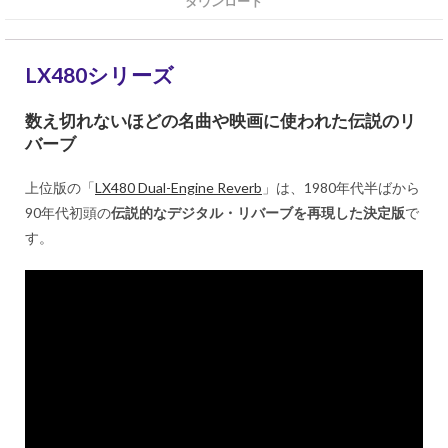
ダウンロード
LX480シリーズ
数え切れないほどの名曲や映画に使われた伝説のリ
バーブ
上位版の「
LX480 Dual-Engine Reverb
」は、1980年代半ばから
90年代初頭の
伝説的なデジタル・リバーブを再現した決定版
で
す。