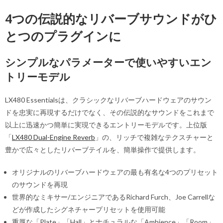
4つの伝説的なリバーブサウンドがひ
とつのプラグインに
シンプルなパラメーターで使いやすいエン
トリーモデル
LX480 Essentialsは、クラシックなリバーブハードウェアのサウン
ドを忠実に再現するだけでなく、その伝説的なサウンドをこれまで
以上に迅速かつ簡単に実現できるエントリーモデルです。上位版
「
LX480 Dual-Engine Reverb
」の、リッチで複雑なテクスチャーと
豊かで広々としたリバーブテイルを、簡単操作で提供します。
オリジナルのリバーブハードウェアの最も有名な4つのプリセット
のサウンドを再現
世界的なミキサー/エンジニアであるRichard Furch、Joe Carrellな
どが作成したシグネチャープリセットを使用可能
重厚な「Plate」「Hall」とナチュラルな「Ambience」「Room」