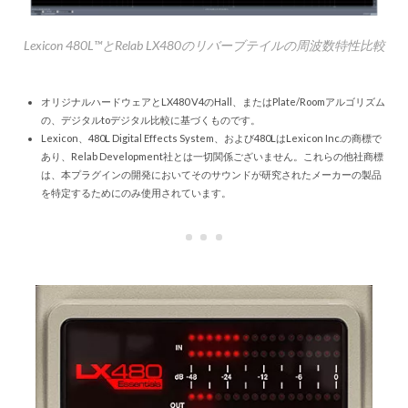
Lexicon 480L™とRelab LX480のリバーブテイルの周波数特性比較
オリジナルハードウェアとLX480 V4のHall、またはPlate/Roomアルゴリズム
の、デジタルtoデジタル比較に基づくものです。
Lexicon、480L Digital Effects System、および480LはLexicon Inc.の商標で
あり、Relab Development社とは一切関係ございません。これらの他社商標
は、本プラグインの開発においてそのサウンドが研究されたメーカーの製品
を特定するためにのみ使用されています。