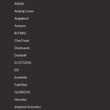
AIAIAI
Analog Cases
Angelbird
Antares
BITWIG
CineTreak
Decksaver
Dexibell
DJ.STUDIO
ESI
Eventide
FabFilter
GLORiOUS
Hercules
Inspired Acoustics