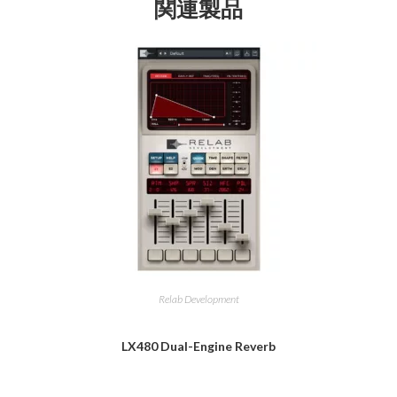
関連製品
Relab Development
LX480 Dual-Engine Reverb