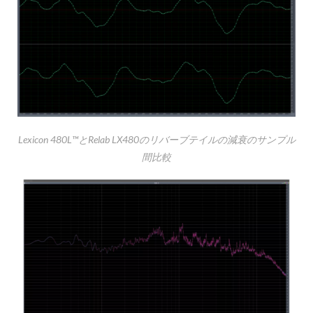
Lexicon 480L™とRelab LX480のリバーブテイルの減衰のサンプル
間比較