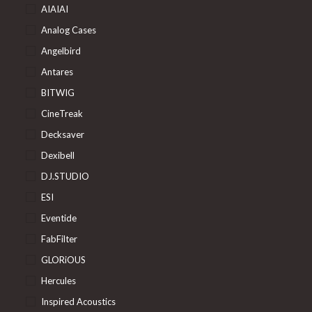
AIAIAI
Analog Cases
Angelbird
Antares
BITWIG
CineTreak
Decksaver
Dexibell
DJ.STUDIO
ESI
Eventide
FabFilter
GLORiOUS
Hercules
Inspired Acoustics