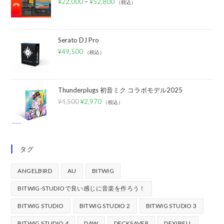
¥
22,000
–
¥
52,800
（税込）
Serato DJ Pro
¥
49,500
（税込）
Thunderplugs 初音ミク コラボモデル2025
¥
4,500
¥
2,970
（税込）
タグ
ANGELBIRD
AU
BITWIG
BITWIG-STUDIOで良い感じに音楽を作ろう！
BITWIG STUDIO
BITWIG STUDIO 2
BITWIG STUDIO 3
BITWIG STUDIO 4
DAW
DECKSAVER
DEXIBELL