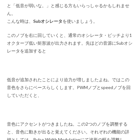
と「低音が弱いな。」と感じる方もいらっしゃるかもしれませ
ん。
こんな時は、
Subオシレータ
を使いましょう。
このノブを右に回していくと、通常のオシレータ・ピッチより1
オクターブ低い矩形波が出力されます。先ほどの音源にSubオシ
レータを追加すると
低音が追加されたことにより迫力が増しましたよね。ではこの
音色をさらにベースらしくします。PWMノブとspeedノブを回
していただくと、
音色にアクセントがつきましたね。この2つのノブを調整する
と、音色に動きが出ると覚えてください。それぞれの機能の詳
細としては、Pulse Width Modulationにて波形の幅を調整し、