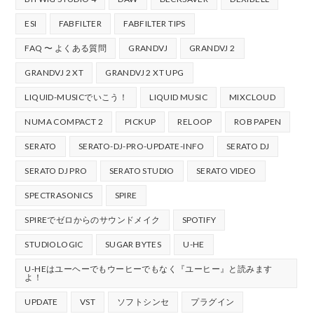
ESI
FABFILTER
FABFILTER TIPS
FAQ 〜 よくある質問
GRANDVJ
GRANDVJ 2
GRANDVJ 2 XT
GRANDVJ 2 XT UPG
LIQUID-MUSICでいこう！
LIQUID MUSIC
MIXCLOUD
NUMA COMPACT 2
PICKUP
RELOOP
ROB PAPEN
SERATO
SERATO-DJ-PRO-UPDATE-INFO
SERATO DJ
SERATO DJ PRO
SERATO STUDIO
SERATO VIDEO
SPECTRASONICS
SPIRE
SPIREでゼロからのサウンドメイク
SPOTIFY
STUDIOLOGIC
SUGAR BYTES
U-HE
U-HEはユーヘーでもウーヒーでもなく『ユーヒー』と読みます
よ！
UPDATE
VST
ソフトシンセ
プラグイン