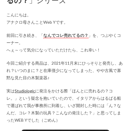
こんにちは。
アナクロ母さんことWeb Yです。
前回に引き続き、「
なんでコレ売れてるの？
」を、つぶやくコ
ーナー。
へぇ～って気分になっていただけたら、これ幸い！
今回ご紹介する商品は、2021年11月末にひっそりと発売し、あ
れ？いつのまに？と在庫僅少になってしまった、やや古風で寡
黙な見た目の木製楽器♪
実は
Studiologic
に発注をかける際「ほんとに売れるの？コ
レ。」という疑念を抱いていたので、イタリアからはるばる船
で運ばれて我が事務所に到着し、いざ開封した時には「ん？な
んだ、コレ？木製の玩具？こんなの発注した？」と思ってしま
ったWEB Yでした（ごめん）