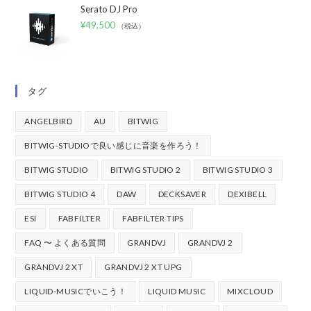
Serato DJ Pro
¥
49,500
（税込）
タグ
ANGELBIRD
AU
BITWIG
BITWIG-STUDIOで良い感じに音楽を作ろう！
BITWIG STUDIO
BITWIG STUDIO 2
BITWIG STUDIO 3
BITWIG STUDIO 4
DAW
DECKSAVER
DEXIBELL
ESI
FABFILTER
FABFILTER TIPS
FAQ 〜 よくある質問
GRANDVJ
GRANDVJ 2
GRANDVJ 2 XT
GRANDVJ 2 XT UPG
LIQUID-MUSICでいこう！
LIQUID MUSIC
MIXCLOUD