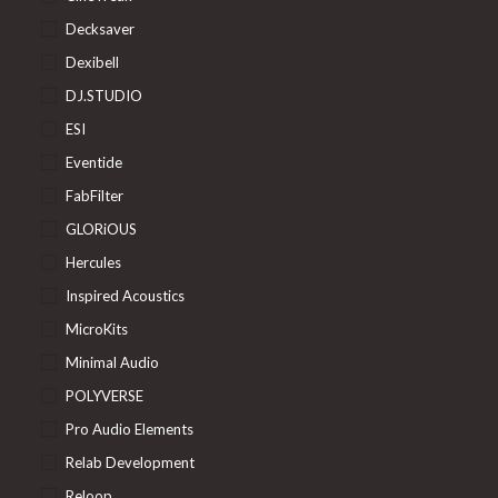
Decksaver
Dexibell
DJ.STUDIO
ESI
Eventide
FabFilter
GLORiOUS
Hercules
Inspired Acoustics
MicroKits
Minimal Audio
POLYVERSE
Pro Audio Elements
Relab Development
Reloop