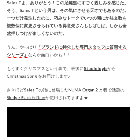
Sales Tよ、ありがとう！この足鍵盤にすごく親しみを感じた。
そう、Sales Tという男は、その気にさせる天才でもあるのだ。
一つだけ発注したのに、巧みなトークでいつの間にか注文数を
複数個に変更させられている得意先さんもしばしば。しかも全
然押しつけがましくないのだ。
うん。やっぱり
「ブランドに特化した専門スタッフに質問する
シリーズ」
なんか面白いかも！！
もうすぐクリスマスという事で、最後に
Studiologic
から
Christmas Song をお届けします♪
さきほど
Sales T
の話に登場した
NUMA Organ 2
と巷で話題の
Sledge Black Edition
が使用されてますよ★