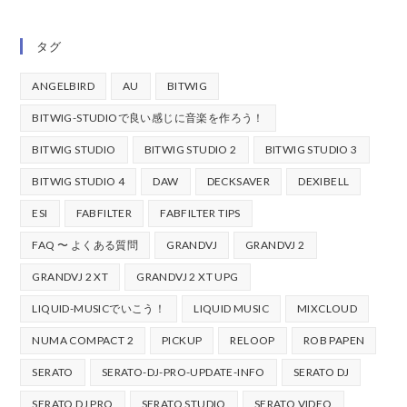
タグ
ANGELBIRD
AU
BITWIG
BITWIG-STUDIOで良い感じに音楽を作ろう！
BITWIG STUDIO
BITWIG STUDIO 2
BITWIG STUDIO 3
BITWIG STUDIO 4
DAW
DECKSAVER
DEXIBELL
ESI
FABFILTER
FABFILTER TIPS
FAQ 〜 よくある質問
GRANDVJ
GRANDVJ 2
GRANDVJ 2 XT
GRANDVJ 2 XT UPG
LIQUID-MUSICでいこう！
LIQUID MUSIC
MIXCLOUD
NUMA COMPACT 2
PICKUP
RELOOP
ROB PAPEN
SERATO
SERATO-DJ-PRO-UPDATE-INFO
SERATO DJ
SERATO DJ PRO
SERATO STUDIO
SERATO VIDEO