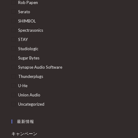
Rob Papen
Serato
SHIMBOL
Spectrasonics
STAY
Studiologic
Sugar Bytes
Synapse Audio Software
Thunderplugs
U-He
Union Audio
Uncategorized
最新情報
キャンペーン