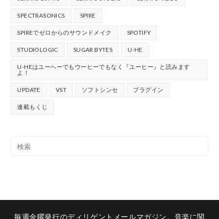
SPECTRASONICS
SPIRE
SPIREでゼロからのサウンドメイク
SPOTIFY
STUDIOLOGIC
SUGAR BYTES
U-HE
U-HEはユーヘーでもウーヒーでもなく『ユーヒー』と読みます
よ！
UPDATE
VST
ソフトシンセ
プラグイン
連載もくじ
毎週金曜発行のディリゲントメールマガジン。音楽に関