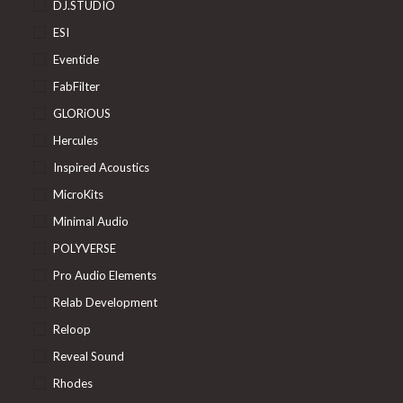
DJ.STUDIO
ESI
Eventide
FabFilter
GLORiOUS
Hercules
Inspired Acoustics
MicroKits
Minimal Audio
POLYVERSE
Pro Audio Elements
Relab Development
Reloop
Reveal Sound
Rhodes