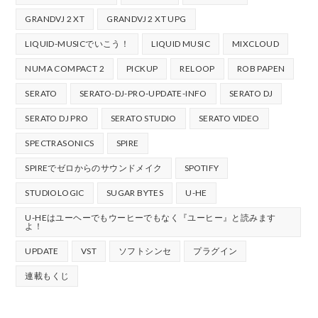
GRANDVJ 2 XT
GRANDVJ 2 XT UPG
LIQUID-MUSICでいこう！
LIQUID MUSIC
MIXCLOUD
NUMA COMPACT 2
PICKUP
RELOOP
ROB PAPEN
SERATO
SERATO-DJ-PRO-UPDATE-INFO
SERATO DJ
SERATO DJ PRO
SERATO STUDIO
SERATO VIDEO
SPECTRASONICS
SPIRE
SPIREでゼロからのサウンドメイク
SPOTIFY
STUDIOLOGIC
SUGAR BYTES
U-HE
U-HEはユーヘーでもウーヒーでもなく『ユーヒー』と読みます
よ！
UPDATE
VST
ソフトシンセ
プラグイン
連載もくじ