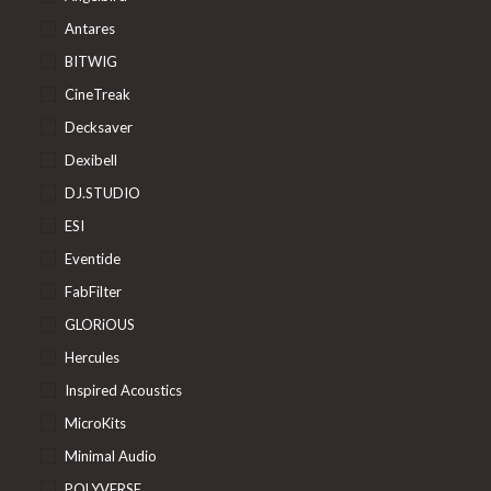
Antares
BITWIG
CineTreak
Decksaver
Dexibell
DJ.STUDIO
ESI
Eventide
FabFilter
GLORiOUS
Hercules
Inspired Acoustics
MicroKits
Minimal Audio
POLYVERSE