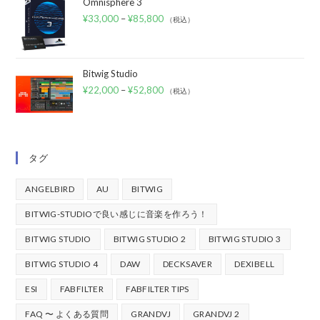
Omnisphere 3
¥
33,000
–
¥
85,800
（税込）
Bitwig Studio
¥
22,000
–
¥
52,800
（税込）
タグ
ANGELBIRD
AU
BITWIG
BITWIG-STUDIOで良い感じに音楽を作ろう！
BITWIG STUDIO
BITWIG STUDIO 2
BITWIG STUDIO 3
BITWIG STUDIO 4
DAW
DECKSAVER
DEXIBELL
ESI
FABFILTER
FABFILTER TIPS
FAQ 〜 よくある質問
GRANDVJ
GRANDVJ 2