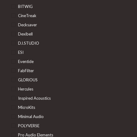
BITWIG
CineTreak
Decksaver
Dexibell
DJ.STUDIO
ESI
Eventide
FabFilter
GLORiOUS
Hercules
Inspired Acoustics
MicroKits
Minimal Audio
POLYVERSE
Pro Audio Elements