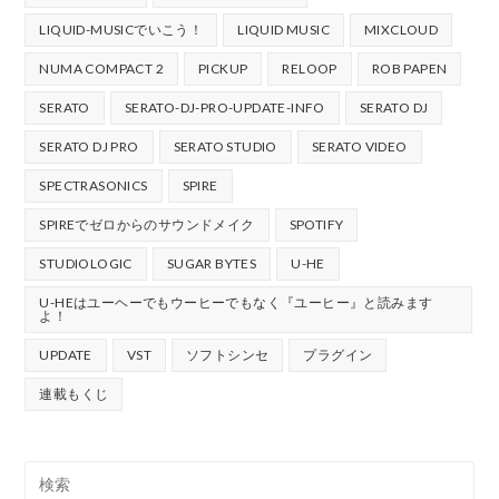
LIQUID-MUSICでいこう！
LIQUID MUSIC
MIXCLOUD
NUMA COMPACT 2
PICKUP
RELOOP
ROB PAPEN
SERATO
SERATO-DJ-PRO-UPDATE-INFO
SERATO DJ
SERATO DJ PRO
SERATO STUDIO
SERATO VIDEO
SPECTRASONICS
SPIRE
SPIREでゼロからのサウンドメイク
SPOTIFY
STUDIOLOGIC
SUGAR BYTES
U-HE
U-HEはユーヘーでもウーヒーでもなく『ユーヒー』と読みます
よ！
UPDATE
VST
ソフトシンセ
プラグイン
連載もくじ