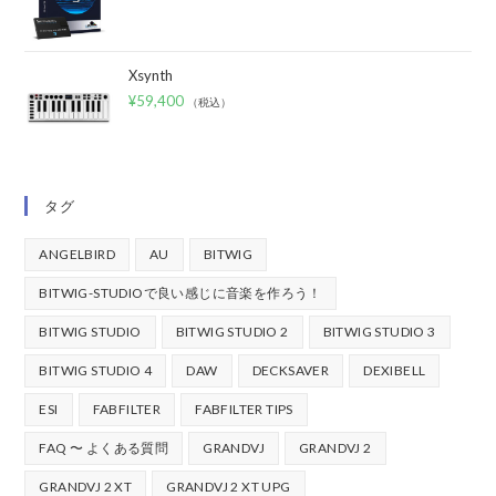
Xsynth
¥
59,400
（税込）
タグ
ANGELBIRD
AU
BITWIG
BITWIG-STUDIOで良い感じに音楽を作ろう！
BITWIG STUDIO
BITWIG STUDIO 2
BITWIG STUDIO 3
BITWIG STUDIO 4
DAW
DECKSAVER
DEXIBELL
ESI
FABFILTER
FABFILTER TIPS
FAQ 〜 よくある質問
GRANDVJ
GRANDVJ 2
GRANDVJ 2 XT
GRANDVJ 2 XT UPG