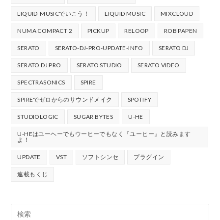
LIQUID-MUSICでいこう！
LIQUID MUSIC
MIXCLOUD
NUMA COMPACT 2
PICKUP
RELOOP
ROB PAPEN
SERATO
SERATO-DJ-PRO-UPDATE-INFO
SERATO DJ
SERATO DJ PRO
SERATO STUDIO
SERATO VIDEO
SPECTRASONICS
SPIRE
SPIREでゼロからのサウンドメイク
SPOTIFY
STUDIOLOGIC
SUGAR BYTES
U-HE
U-HEはユーヘーでもウーヒーでもなく『ユーヒー』と読みます
よ！
UPDATE
VST
ソフトシンセ
プラグイン
連載もくじ