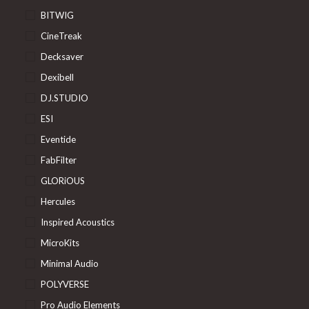
BITWIG
CineTreak
Decksaver
Dexibell
DJ.STUDIO
ESI
Eventide
FabFilter
GLORiOUS
Hercules
Inspired Acoustics
MicroKits
Minimal Audio
POLYVERSE
Pro Audio Elements