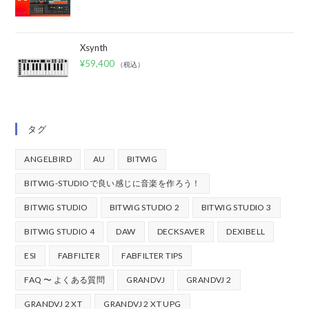
Xsynth
¥
59,400
（税込）
タグ
ANGELBIRD
AU
BITWIG
BITWIG-STUDIOで良い感じに音楽を作ろう！
BITWIG STUDIO
BITWIG STUDIO 2
BITWIG STUDIO 3
BITWIG STUDIO 4
DAW
DECKSAVER
DEXIBELL
ESI
FABFILTER
FABFILTER TIPS
FAQ 〜 よくある質問
GRANDVJ
GRANDVJ 2
GRANDVJ 2 XT
GRANDVJ 2 XT UPG