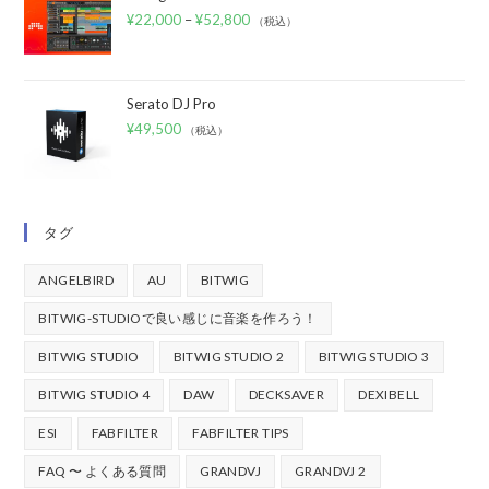
¥
22,000
–
¥
52,800
（税込）
Serato DJ Pro
¥
49,500
（税込）
タグ
ANGELBIRD
AU
BITWIG
BITWIG-STUDIOで良い感じに音楽を作ろう！
BITWIG STUDIO
BITWIG STUDIO 2
BITWIG STUDIO 3
BITWIG STUDIO 4
DAW
DECKSAVER
DEXIBELL
ESI
FABFILTER
FABFILTER TIPS
FAQ 〜 よくある質問
GRANDVJ
GRANDVJ 2