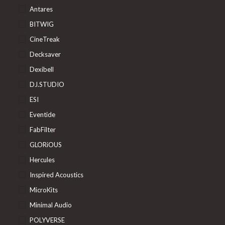
Antares
BITWIG
CineTreak
Decksaver
Dexibell
DJ.STUDIO
ESI
Eventide
FabFilter
GLORiOUS
Hercules
Inspired Acoustics
MicroKits
Minimal Audio
POLYVERSE