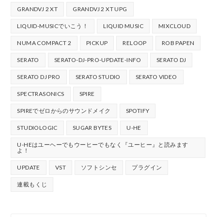
GRANDVJ 2 XT
GRANDVJ 2 XT UPG
LIQUID-MUSICでいこう！
LIQUID MUSIC
MIXCLOUD
NUMA COMPACT 2
PICKUP
RELOOP
ROB PAPEN
SERATO
SERATO-DJ-PRO-UPDATE-INFO
SERATO DJ
SERATO DJ PRO
SERATO STUDIO
SERATO VIDEO
SPECTRASONICS
SPIRE
SPIREでゼロからのサウンドメイク
SPOTIFY
STUDIOLOGIC
SUGAR BYTES
U-HE
U-HEはユーヘーでもウーヒーでもなく『ユーヒー』と読みます
よ！
UPDATE
VST
ソフトシンセ
プラグイン
連載もくじ