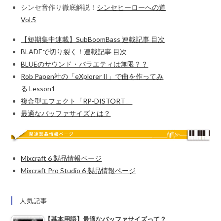
シンセ音作り徹底解説！
シンセヒーローへの道
Vol.5
【短期集中連載】SubBoomBass 連載記事 目次
BLADEで切り裂く！連載記事 目次
BLUEのサウンド・バラエティは無限？？
Rob Papen社の「eXplorer II」で曲を作ってみ
る Lesson1
複合型エフェクト「RP-DISTORT」
最適なバッファサイズとは？
Mixcraft 6 製品情報ページ
Mixcraft Pro Studio 6 製品情報ページ
人気記事
【基本用語】最適なバッファサイズって？