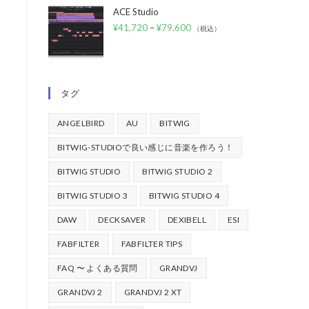
ACE Studio
¥
41,720
–
¥
79,600
（税込）
タグ
ANGELBIRD
AU
BITWIG
BITWIG-STUDIOで良い感じに音楽を作ろう！
BITWIG STUDIO
BITWIG STUDIO 2
BITWIG STUDIO 3
BITWIG STUDIO 4
DAW
DECKSAVER
DEXIBELL
ESI
FABFILTER
FABFILTER TIPS
FAQ 〜 よくある質問
GRANDVJ
GRANDVJ 2
GRANDVJ 2 XT