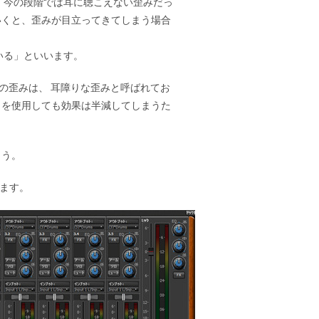
。
今の段階では耳に聴こえない歪みだっ
いくと、歪みが目立ってきてしまう場合
いる」
といいます。
ーの歪みは、
耳障りな歪み
と呼ばれてお
トを使用しても効果は半減してしまうた
ょう。
ます。