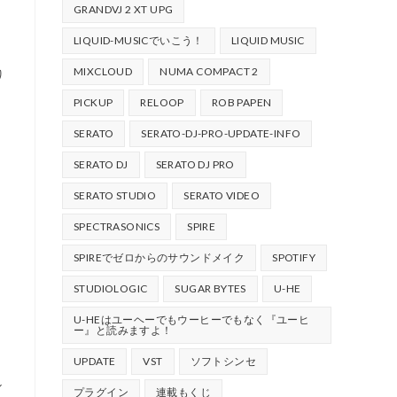
GRANDVJ 2 XT UPG
LIQUID-MUSICでいこう！
LIQUID MUSIC
MIXCLOUD
NUMA COMPACT 2
り
PICKUP
RELOOP
ROB PAPEN
・
SERATO
SERATO-DJ-PRO-UPDATE-INFO
SERATO DJ
SERATO DJ PRO
SERATO STUDIO
SERATO VIDEO
SPECTRASONICS
SPIRE
SPIREでゼロからのサウンドメイク
SPOTIFY
STUDIOLOGIC
SUGAR BYTES
U-HE
U-HEはユーヘーでもウーヒーでもなく『ユーヒ
ー』と読みますよ！
UPDATE
VST
ソフトシンセ
ル
プラグイン
連載もくじ