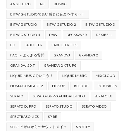
ANGELBIRD
AU
BITWIG
BITWIG-STUDIOで良い感じに音楽を作ろう！
BITWIG STUDIO
BITWIG STUDIO 2
BITWIG STUDIO 3
BITWIG STUDIO 4
DAW
DECKSAVER
DEXIBELL
ESI
FABFILTER
FABFILTER TIPS
FAQ 〜 よくある質問
GRANDVJ
GRANDVJ 2
GRANDVJ 2 XT
GRANDVJ 2 XT UPG
LIQUID-MUSICでいこう！
LIQUID MUSIC
MIXCLOUD
NUMA COMPACT 2
PICKUP
RELOOP
ROB PAPEN
SERATO
SERATO-DJ-PRO-UPDATE-INFO
SERATO DJ
SERATO DJ PRO
SERATO STUDIO
SERATO VIDEO
SPECTRASONICS
SPIRE
SPIREでゼロからのサウンドメイク
SPOTIFY