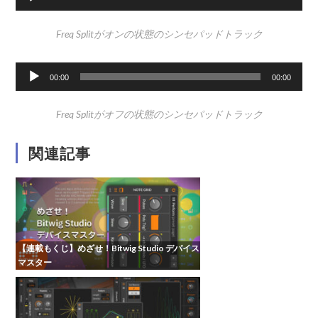
声
プ
Freq Splitがオンの状態のシンセパッドトラック
レ
ー
音
ヤ
00:00
00:00
声
ー
プ
Freq Splitがオフの状態のシンセパッドトラック
レ
ー
関連記事
ヤ
ー
【連載もくじ】めざせ！Bitwig Studio デバイス
マスター