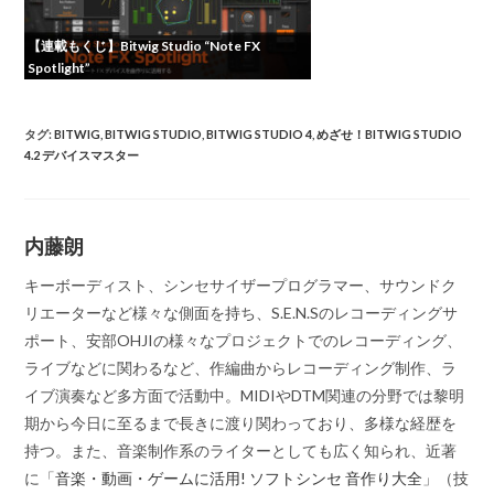
【連載もくじ】Bitwig Studio “Note FX
Spotlight”
タグ
:
BITWIG
,
BITWIG STUDIO
,
BITWIG STUDIO 4
,
めざせ！BITWIG STUDIO
4.2 デバイスマスター
内藤朗
キーボーディスト、シンセサイザープログラマー、サウンドク
リエーターなど様々な側面を持ち、S.E.N.Sのレコーディングサ
ポート、安部OHJIの様々なプロジェクトでのレコーディング、
ライブなどに関わるなど、作編曲からレコーディング制作、ラ
イブ演奏など多方面で活動中。MIDIやDTM関連の分野では黎明
期から今日に至るまで長きに渡り関わっており、多様な経歴を
持つ。また、音楽制作系のライターとしても広く知られ、近著
に「
音楽・動画・ゲームに活用! ソフトシンセ 音作り大全
」（技