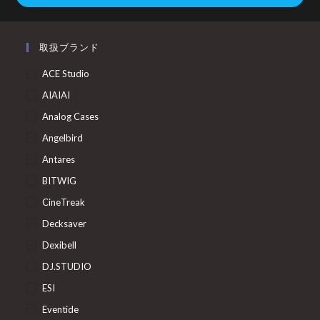
取扱ブランド
ACE Studio
AIAIAI
Analog Cases
Angelbird
Antares
BITWIG
CineTreak
Decksaver
Dexibell
DJ.STUDIO
ESI
Eventide