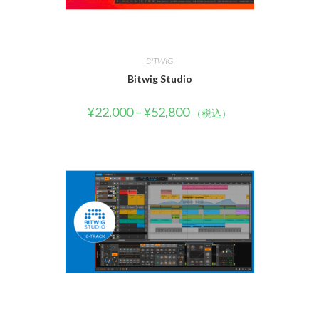
BITWIG
Bitwig Studio
¥
22,000
–
¥
52,800
（税込）