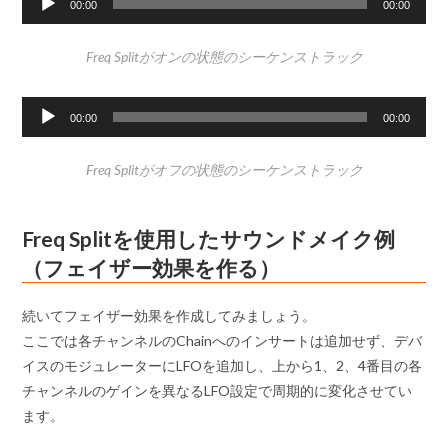
00:00
00:00
声
プ
Freq Splitがオンの状態のシーケンストラック
レ
ー
音
ヤ
00:00
00:00
声
ー
プ
Freq Splitがオフの状態のシーケンストラック
レ
ー
ヤ
Freq Splitを使用したサウンドメイク例
ー
（フェイザー効果を作る）
続いてフェイザー効果を作成してみましょう。
ここでは各チャンネルのChainへのインサートは追加せず、デバ
イスのモジュレーターにLFOを追加し、上から1、2、4番目の各
チャンネルのゲインを異なるLFO設定で周期的に変化させてい
ます。