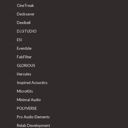
CineTreak
Decksaver
Dexibell
DJ.STUDIO
ESI
Eventide
FabFilter
GLORiOUS
Hercules
Inspired Acoustics
MicroKits
Minimal Audio
POLYVERSE
Pro Audio Elements
Relab Development