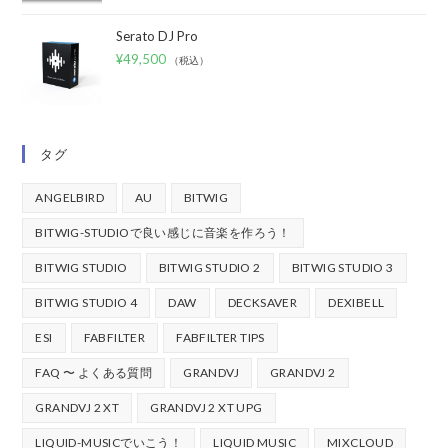
Serato DJ Pro
¥
49,500
（税込）
タグ
ANGELBIRD
AU
BITWIG
BITWIG-STUDIOで良い感じに音楽を作ろう！
BITWIG STUDIO
BITWIG STUDIO 2
BITWIG STUDIO 3
BITWIG STUDIO 4
DAW
DECKSAVER
DEXIBELL
ESI
FABFILTER
FABFILTER TIPS
FAQ 〜 よくある質問
GRANDVJ
GRANDVJ 2
GRANDVJ 2 XT
GRANDVJ 2 XT UPG
LIQUID-MUSICでいこう！
LIQUID MUSIC
MIXCLOUD