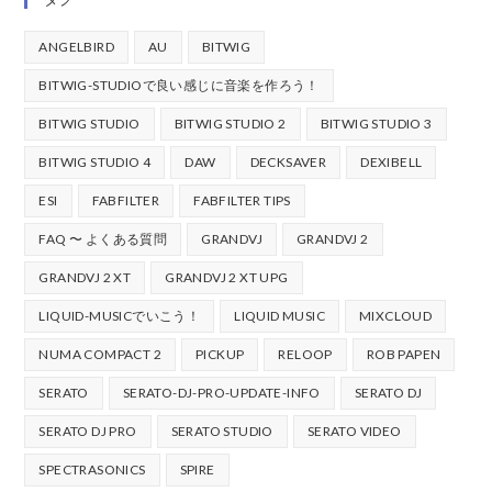
ANGELBIRD
AU
BITWIG
BITWIG-STUDIOで良い感じに音楽を作ろう！
BITWIG STUDIO
BITWIG STUDIO 2
BITWIG STUDIO 3
BITWIG STUDIO 4
DAW
DECKSAVER
DEXIBELL
ESI
FABFILTER
FABFILTER TIPS
FAQ 〜 よくある質問
GRANDVJ
GRANDVJ 2
GRANDVJ 2 XT
GRANDVJ 2 XT UPG
LIQUID-MUSICでいこう！
LIQUID MUSIC
MIXCLOUD
NUMA COMPACT 2
PICKUP
RELOOP
ROB PAPEN
SERATO
SERATO-DJ-PRO-UPDATE-INFO
SERATO DJ
SERATO DJ PRO
SERATO STUDIO
SERATO VIDEO
SPECTRASONICS
SPIRE