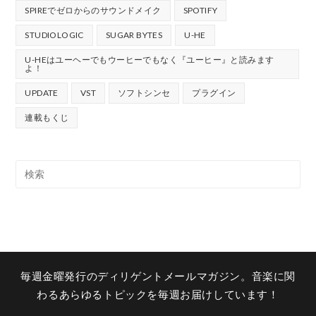
SPIREでゼロからのサウンドメイク
SPOTIFY
STUDIOLOGIC
SUGAR BYTES
U-HE
U-HEはユーヘーでもウーヒーでもなく『ユーヒー』と読みます
よ！
UPDATE
VST
ソフトシンセ
プラグイン
連載もくじ
毎週金曜発行のディリゲントメールマガジン。音楽に関
わるあらゆるトピックを毎週お届けしています！