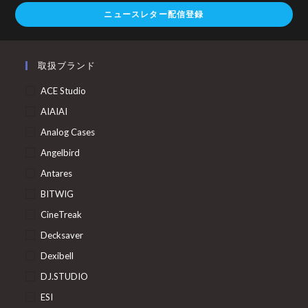
ニュースレター配信登録
取扱ブランド
ACE Studio
AIAIAI
Analog Cases
Angelbird
Antares
BITWIG
CineTreak
Decksaver
Dexibell
DJ.STUDIO
ESI