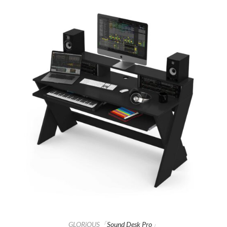
GLORiOUS「
Sound Desk Pro
」