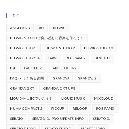
タグ
ANGELBIRD
AU
BITWIG
BITWIG-STUDIOで良い感じに音楽を作ろう！
BITWIG STUDIO
BITWIG STUDIO 2
BITWIG STUDIO 3
BITWIG STUDIO 4
DAW
DECKSAVER
DEXIBELL
ESI
FABFILTER
FABFILTER TIPS
FAQ 〜 よくある質問
GRANDVJ
GRANDVJ 2
GRANDVJ 2 XT
GRANDVJ 2 XT UPG
LIQUID-MUSICでいこう！
LIQUID MUSIC
MIXCLOUD
NUMA COMPACT 2
PICKUP
RELOOP
ROB PAPEN
SERATO
SERATO-DJ-PRO-UPDATE-INFO
SERATO DJ
SERATO DJ PRO
SERATO STUDIO
SERATO VIDEO