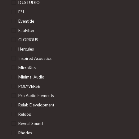
DJ.STUDIO
ESI
Eventide
FabFilter
GLORiOUS
Hercules
Inspired Acoustics
MicroKits
Minimal Audio
POLYVERSE
Pro Audio Elements
Relab Development
Reloop
Reveal Sound
Rhodes