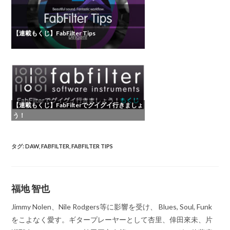
【連載もくじ】FabFilter Tips
【連載もくじ】FabFilterでグイグイ行きましょ
う！
タグ
:
DAW
,
FABFILTER
,
FABFILTER TIPS
福地 智也
Jimmy Nolen、Nile Rodgers等に影響を受け、 Blues, Soul, Funk
をこよなく愛す。ギタープレーヤーとして杏里、倖田來未、片