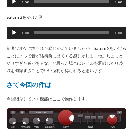
00:00
00:00
声
プ
Saturn 2
をかけた音：
レ
ー
音
00:00
00:00
ヤ
声
ー
プ
前者はオケに埋もれた感じがいていましたが、
Saturn 2
をかける
レ
ことによって音が結構前に出てくる感じがしますね。ちょっと
ー
やりすぎた感があるな、と思った場合はレベルを調節したり帯
ヤ
域を調節す流ことでいい塩梅が得られると思います。
ー
さて今回の件は
今回紹介していく機能はここで操作します。