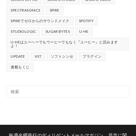
SPECTRASONICS
SPIRE
SPIREでゼロからのサウンドメイク
SPOTIFY
STUDIOLOGIC
SUGAR BYTES
U-HE
U-HEはユーヘーでもウーヒーでもなく『ユーヒー』と読みます
よ！
UPDATE
VST
ソフトシンセ
プラグイン
連載もくじ
毎週金曜発行のディリゲントメールマガジン。音楽に関