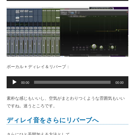
ー
プ
レ
ー
ヤ
ー
ボーカル + ディレイ＆リバーブ：
音
00:00
00:00
声
プ
素朴な感じもいいし、空気がまとわりつくような雰囲気もいい
レ
ですね。迷うところです。
ー
ヤ
ディレイ音をさらにリバーブへ
ー
さらにひと手間加える方法として…。