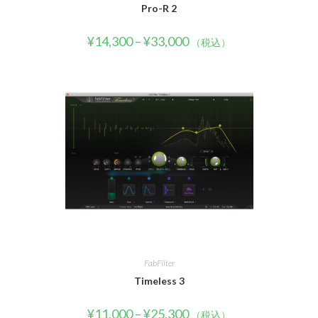
Pro-R 2
¥
14,300
–
¥
33,000
（税込）
FabFilter
Timeless 3
¥
11,000
–
¥
25,300
（税込）