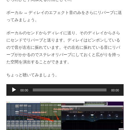
ボーカル → ディレイのエフェクト音のみをさらにリバーブに送
ってみましょう。
ボーカルのセンドからディレイに送り、そのディレイからさら
にセンドでリバーブと送ります。ディレイはピンポンしている
ので音が左右に振れています。その左右に振れている音にリバ
ーブがかかるのでステレオリバーブにしておくと広がりを持っ
た空間を演出することができます。
ちょっと聴いてみましょう。
音
00:00
00:00
声
プ
レ
ー
ヤ