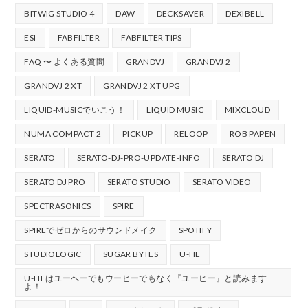
BITWIG STUDIO 4
DAW
DECKSAVER
DEXIBELL
ESI
FABFILTER
FABFILTER TIPS
FAQ 〜 よくある質問
GRANDVJ
GRANDVJ 2
GRANDVJ 2 XT
GRANDVJ 2 XT UPG
LIQUID-MUSICでいこう！
LIQUID MUSIC
MIXCLOUD
NUMA COMPACT 2
PICKUP
RELOOP
ROB PAPEN
SERATO
SERATO-DJ-PRO-UPDATE-INFO
SERATO DJ
SERATO DJ PRO
SERATO STUDIO
SERATO VIDEO
SPECTRASONICS
SPIRE
SPIREでゼロからのサウンドメイク
SPOTIFY
STUDIOLOGIC
SUGAR BYTES
U-HE
U-HEはユーヘーでもウーヒーでもなく『ユーヒー』と読みます
よ！