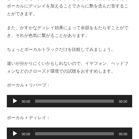
ボーカルにディレイを加えることでさらに艶を含んだ音するこ
とができます。
また、かすかなディレイ効果によって余韻をもたらすことがで
き、それが色気に繋がることがあります。
ちょっとボーカルトラックだけを比較してみましょう。
違いが分かりにくいかもしれないので、イヤフォン、ヘッドフ
ォンなどのクローズド環境での試聴をおすすめします。
ボーカル + リバーブ：
音
00:00
00:00
声
プ
ボーカル + ディレイ：
レ
ー
音
00:00
00:00
ヤ
声