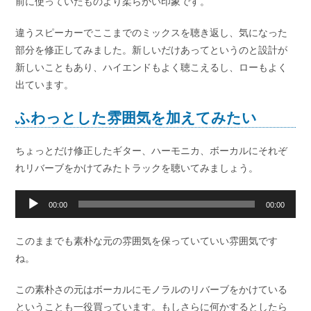
前に使っていたものより柔らかい印象です。
違うスピーカーでここまでのミックスを聴き返し、気になった
部分を修正してみました。新しいだけあってというのと設計が
新しいこともあり、ハイエンドもよく聴こえるし、ローもよく
出ています。
ふわっとした雰囲気を加えてみたい
ちょっとだけ修正したギター、ハーモニカ、ボーカルにそれぞ
れリバーブをかけてみたトラックを聴いてみましょう。
音
00:00
00:00
声
プ
このままでも素朴な元の雰囲気を保っていていい雰囲気です
レ
ね。
ー
ヤ
この素朴さの元はボーカルにモノラルのリバーブをかけている
ー
ということも一役買っています。もしさらに何かするとしたら