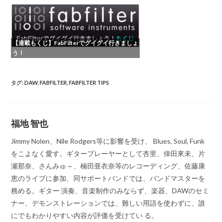
【連載もくじ】FabFilterでグイグイ行きましょ
う！
タグ
:
DAW
,
FABFILTER
,
FABFILTER TIPS
福地 智也
Jimmy Nolen、Nile Rodgers等に影響を受け、 Blues, Soul, Funk
をこよなく愛す。ギタープレーヤーとして杏里、倖田來未、片
瀬那奈、さんみゅ～、楠田亜衣奈等のレコーディング、佐藤康
恵のライブに参加、同サポートバンドでは、バンドマスターを
務める。ギター 演奏、音楽制作のみならず、楽器、DAWのセミ
ナー、デモンストレーションでは、難しい用語を使わずに、誰
にでもわかりやすい内容が評価を受けてい る。