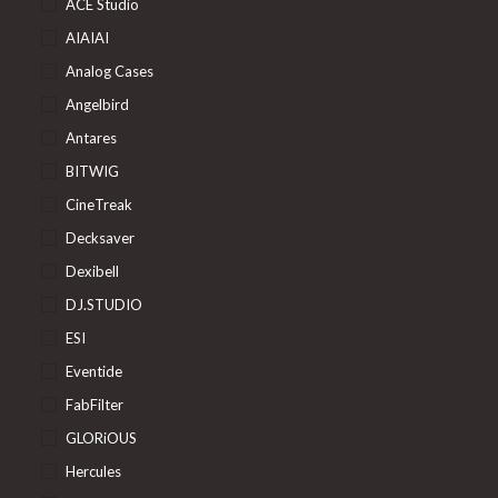
ACE Studio
AIAIAI
Analog Cases
Angelbird
Antares
BITWIG
CineTreak
Decksaver
Dexibell
DJ.STUDIO
ESI
Eventide
FabFilter
GLORiOUS
Hercules