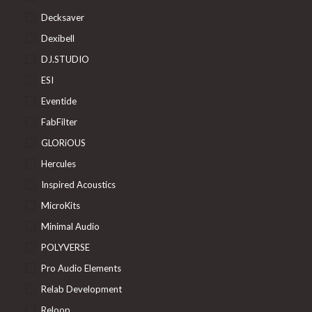
Decksaver
Dexibell
DJ.STUDIO
ESI
Eventide
FabFilter
GLORiOUS
Hercules
Inspired Acoustics
MicroKits
Minimal Audio
POLYVERSE
Pro Audio Elements
Relab Development
Reloop