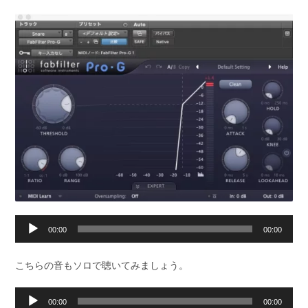
ー
音
00:00
00:00
声
プ
こちらの音もソロで聴いてみましょう。
レ
ー
音
00:00
00:00