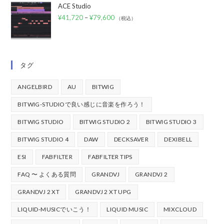
ACE Studio
¥
41,720
–
¥
79,600
（税込）
タグ
ANGELBIRD
AU
BITWIG
BITWIG-STUDIOで良い感じに音楽を作ろう！
BITWIG STUDIO
BITWIG STUDIO 2
BITWIG STUDIO 3
BITWIG STUDIO 4
DAW
DECKSAVER
DEXIBELL
ESI
FABFILTER
FABFILTER TIPS
FAQ 〜 よくある質問
GRANDVJ
GRANDVJ 2
GRANDVJ 2 XT
GRANDVJ 2 XT UPG
LIQUID-MUSICでいこう！
LIQUID MUSIC
MIXCLOUD