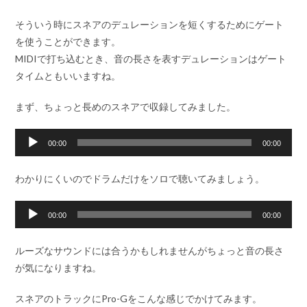
そういう時にスネアのデュレーションを短くするためにゲート
を使うことができます。
MIDIで打ち込むとき、音の長さを表すデュレーションはゲート
タイムともいいますね。
まず、ちょっと長めのスネアで収録してみました。
音
00:00
00:00
声
プ
わかりにくいのでドラムだけをソロで聴いてみましょう。
レ
ー
音
00:00
00:00
ヤ
声
ー
プ
ルーズなサウンドには合うかもしれませんがちょっと音の長さ
レ
が気になりますね。
ー
ヤ
スネアのトラックにPro-Gをこんな感じでかけてみます。