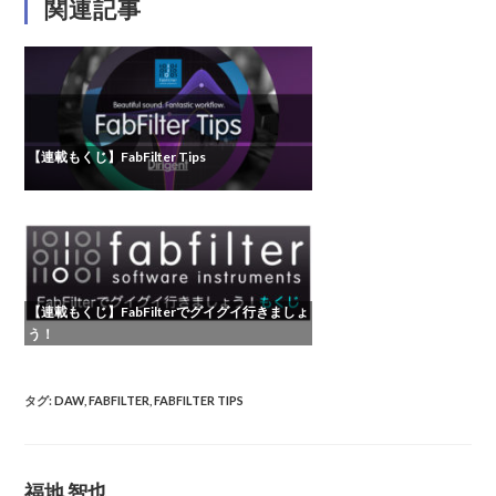
関連記事
【連載もくじ】FabFilter Tips
【連載もくじ】FabFilterでグイグイ行きましょ
う！
タグ
:
DAW
,
FABFILTER
,
FABFILTER TIPS
福地 智也