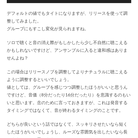
ヤ
声
ー
プ
デフォルトの値でもタイトになりますが、リリースを使って調
レ
整してみました。
ー
グルーブにもすこし変化が見られますね。
ヤ
ー
ソロで聴くと音の消え際がもしかしたら少し不自然に聴こえる
かもしれないですけど、アンサンブルに入ると違和感はありま
せんよね？
この場合はリリースノブを調整してよりナチュラルに聴こえる
ように調整するといいでしょう。
値としては、グルーブを感じつつ調整したほうがいいと思うん
ですけど、音価（8分だったり16分だったり）を意識するのもい
いと思います。念のために言っておきますが、これは発音する
タイミングではなくて、音が終わるタイミングのことです。
どちらが良いという話ではなくて、スッキリさせたいなら短く
したほうがいいでしょうし、ルーズな雰囲気を出したいなら長