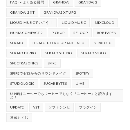
FAQ 〜 よくある質問
GRANDVJ
GRANDVJ 2
GRANDVJ 2 XT
GRANDVJ 2 XT UPG
LIQUID-MUSICでいこう！
LIQUID MUSIC
MIXCLOUD
NUMA COMPACT 2
PICKUP
RELOOP
ROB PAPEN
SERATO
SERATO-DJ-PRO-UPDATE-INFO
SERATO DJ
SERATO DJ PRO
SERATO STUDIO
SERATO VIDEO
SPECTRASONICS
SPIRE
SPIREでゼロからのサウンドメイク
SPOTIFY
STUDIOLOGIC
SUGAR BYTES
U-HE
U-HEはユーヘーでもウーヒーでもなく『ユーヒー』と読みます
よ！
UPDATE
VST
ソフトシンセ
プラグイン
連載もくじ