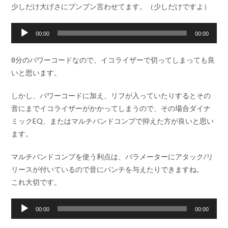
少しだけ大げさにブンブン言わせてます。（少しだけですよ）
音
00:00
00:00
声
プ
8分のパワーコードなので、イコライザーで切ってしまっても良
レ
いと思います。
ー
ヤ
しかし、パワーコードに加え、リフが入っていたりするとその
ー
音にまでイコライザーがかかってしまうので、その場合ダイナ
ミックEQ、またはマルチバンドコンプで抑えた方が良いと思い
ます。
マルチバンドコンプを使う利点は、パラメーターにアタック/リ
リースが付いているので音にパンチを与えたりできますね。
これ大切です。
音
00:00
00:00
声