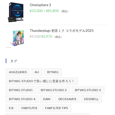
Omnisphere 3
¥
33,000
–
¥
85,800
（税込）
Thunderplugs 初音ミク コラボモデル2025
¥
4,500
¥
2,970
（税込）
タグ
ANGELBIRD
AU
BITWIG
BITWIG-STUDIOで良い感じに音楽を作ろう！
BITWIG STUDIO
BITWIG STUDIO 2
BITWIG STUDIO 3
BITWIG STUDIO 4
DAW
DECKSAVER
DEXIBELL
ESI
FABFILTER
FABFILTER TIPS