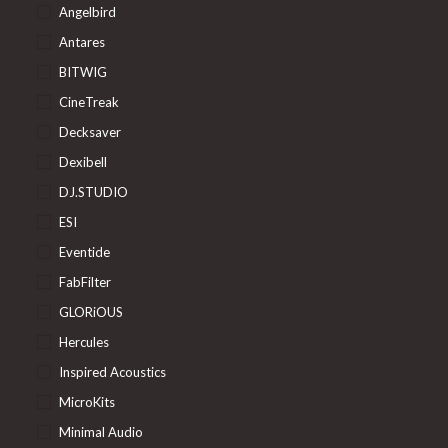
Angelbird
Antares
BITWIG
CineTreak
Decksaver
Dexibell
DJ.STUDIO
ESI
Eventide
FabFilter
GLORiOUS
Hercules
Inspired Acoustics
MicroKits
Minimal Audio