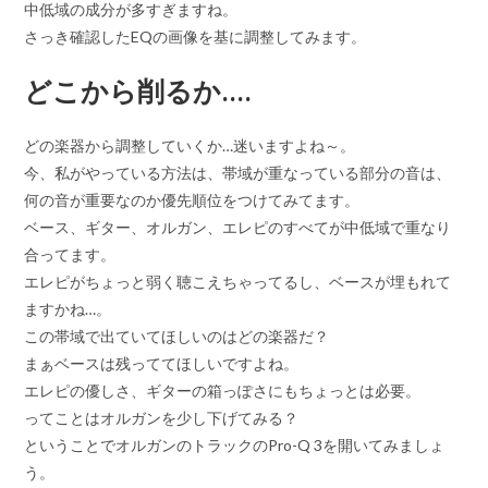
中低域の成分が多すぎますね。
レ
さっき確認したEQの画像を基に調整してみます。
ー
ヤ
どこから削るか….
ー
どの楽器から調整していくか…迷いますよね～。
今、私がやっている方法は、帯域が重なっている部分の音は、
何の音が重要なのか優先順位をつけてみてます。
ベース、ギター、オルガン、エレピのすべてが中低域で重なり
合ってます。
エレピがちょっと弱く聴こえちゃってるし、ベースが埋もれて
ますかね…。
この帯域で出ていてほしいのはどの楽器だ？
まぁベースは残っててほしいですよね。
エレピの優しさ、ギターの箱っぽさにもちょっとは必要。
ってことはオルガンを少し下げてみる？
ということでオルガンのトラックのPro-Q 3を開いてみましょ
う。