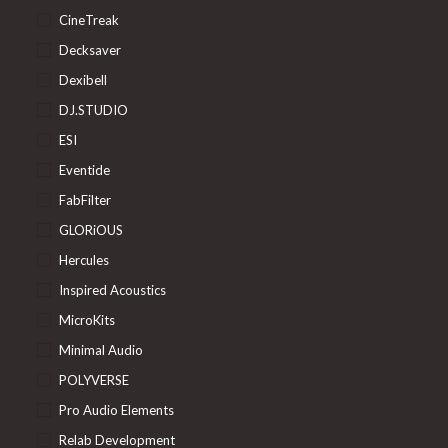
CineTreak
Decksaver
Dexibell
DJ.STUDIO
ESI
Eventide
FabFilter
GLORiOUS
Hercules
Inspired Acoustics
MicroKits
Minimal Audio
POLYVERSE
Pro Audio Elements
Relab Development