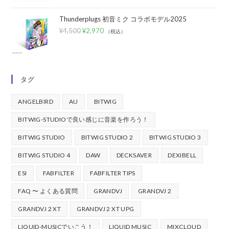
Thunderplugs 初音ミク コラボモデル2025
¥
4,500
¥
2,970
（税込）
タグ
ANGELBIRD
AU
BITWIG
BITWIG-STUDIOで良い感じに音楽を作ろう！
BITWIG STUDIO
BITWIG STUDIO 2
BITWIG STUDIO 3
BITWIG STUDIO 4
DAW
DECKSAVER
DEXIBELL
ESI
FABFILTER
FABFILTER TIPS
FAQ 〜 よくある質問
GRANDVJ
GRANDVJ 2
GRANDVJ 2 XT
GRANDVJ 2 XT UPG
LIQUID-MUSICでいこう！
LIQUID MUSIC
MIXCLOUD