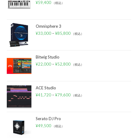
¥
59,400
（税込）
Omnisphere 3
¥
33,000
–
¥
85,800
（税込）
Bitwig Studio
¥
22,000
–
¥
52,800
（税込）
ACE Studio
¥
41,720
–
¥
79,600
（税込）
Serato DJ Pro
¥
49,500
（税込）