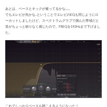
あとは、ベースとキックが被ってるかな….。
でもエレピが先かな..ということでエレピのEQも同じようにロ
ーカットしましたけど、スペクトラムグラブで掴んだ帯域だと
音がちょっと頼りなく感じたので、FREQを192Hzまで下げまし
た。
これでしっかりベースも聴こえるようになった！