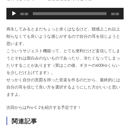
音
00:00
00:00
声
プ
再生してみるとまだちょっと赤くはなるけど、聴感上これ以上
レ
削らなくても良いような感じがするので自分の耳を信じようと
ー
思います。
ヤ
こういうサジェスト機能って、とても便利だけど妄信してしま
ー
うとそれは面白みのないものであったり、冷たくなってしまっ
たりすることがあります（実はこの後、ギターの600Hzくらい
を少しだけ上げてます）。
せっかく自分の意図を持った音楽を作るのだから、最終的には
自分の耳を信じて良い方を選択するようにした方がいいと思い
ますよ。
次回からはPro-C 2を紹介する予定です！
関連記事