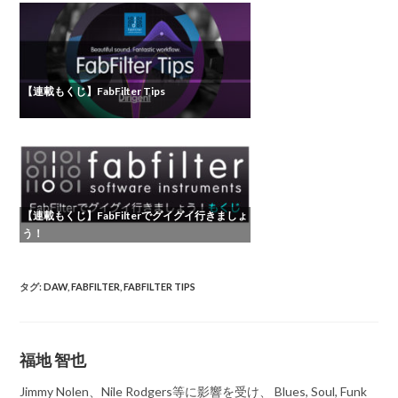
【連載もくじ】FabFilter Tips
【連載もくじ】FabFilterでグイグイ行きましょ
う！
タグ
:
DAW
,
FABFILTER
,
FABFILTER TIPS
福地 智也
Jimmy Nolen、Nile Rodgers等に影響を受け、 Blues, Soul, Funk