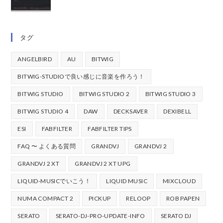
タグ
ANGELBIRD
AU
BITWIG
BITWIG-STUDIOで良い感じに音楽を作ろう！
BITWIG STUDIO
BITWIG STUDIO 2
BITWIG STUDIO 3
BITWIG STUDIO 4
DAW
DECKSAVER
DEXIBELL
ESI
FABFILTER
FABFILTER TIPS
FAQ 〜 よくある質問
GRANDVJ
GRANDVJ 2
GRANDVJ 2 XT
GRANDVJ 2 XT UPG
LIQUID-MUSICでいこう！
LIQUID MUSIC
MIXCLOUD
NUMA COMPACT 2
PICKUP
RELOOP
ROB PAPEN
SERATO
SERATO-DJ-PRO-UPDATE-INFO
SERATO DJ