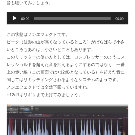
音も聴いてみましょう。
音
00:00
00:00
声
プ
この状態はノンエフェクトです。
レ
ピーク（波形の山が高くなっているところ）がばらばらで小さ
ー
いところもあれば、小さいところもあります。
ヤ
このリミッターの使い方としては、コンプレッサーのようにス
ー
レッショルドを超えた音を抑えるようにするのではなく、一番
上の赤い線（この画面では+12dBとなっている）を超えた音に
関してはリミッティングされるようなシステムのようです。
ノンエフェクトでは全然下回っていますね。
+12dBギリギリまで上げてみましょう。