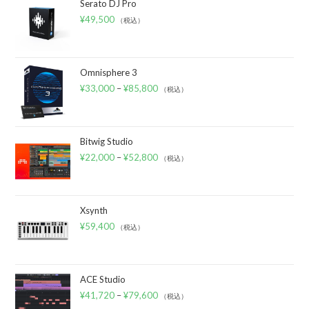
Serato DJ Pro
¥
49,500
（税込）
Omnisphere 3
¥
33,000
–
¥
85,800
（税込）
Bitwig Studio
¥
22,000
–
¥
52,800
（税込）
Xsynth
¥
59,400
（税込）
ACE Studio
¥
41,720
–
¥
79,600
（税込）