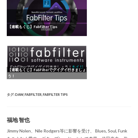
【連載もくじ】FabFilter Tips
【連載もくじ】FabFilterでグイグイ行きましょ
う！
タグ
:
DAW
,
FABFILTER
,
FABFILTER TIPS
福地 智也
Jimmy Nolen、Nile Rodgers等に影響を受け、 Blues, Soul, Funk