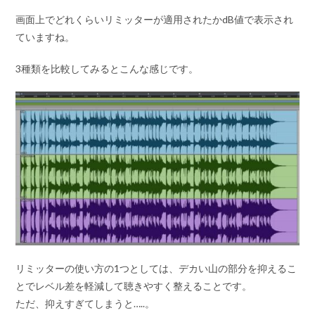
プ
画面上でどれくらいリミッターが適用されたかdB値で表示され
レ
ていますね。
ー
ヤ
3種類を比較してみるとこんな感じです。
ー
リミッターの使い方の1つとしては、デカい山の部分を抑えるこ
とでレベル差を軽減して聴きやすく整えることです。
ただ、抑えすぎてしまうと…..。