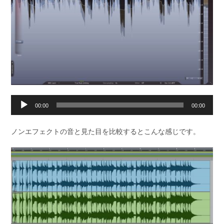
音
00:00
00:00
声
プ
ノンエフェクトの音と見た目を比較するとこんな感じです。
レ
ー
ヤ
ー