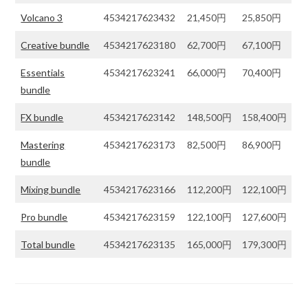
Volcano 3
4534217623432
21,450円
25,850円
Creative bundle
4534217623180
62,700円
67,100円
Essentials
4534217623241
66,000円
70,400円
bundle
FX bundle
4534217623142
148,500円
158,400円
Mastering
4534217623173
82,500円
86,900円
bundle
Mixing bundle
4534217623166
112,200円
122,100円
Pro bundle
4534217623159
122,100円
127,600円
Total bundle
4534217623135
165,000円
179,300円