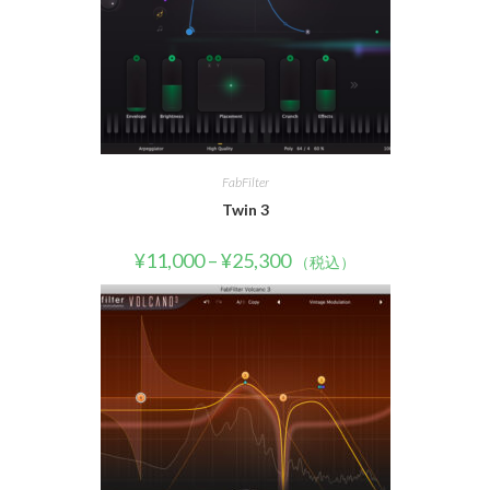
FabFilter
Twin 3
¥
11,000
–
¥
25,300
（税込）