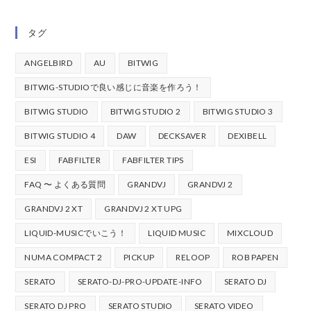
タグ
ANGELBIRD
AU
BITWIG
BITWIG-STUDIOで良い感じに音楽を作ろう！
BITWIG STUDIO
BITWIG STUDIO 2
BITWIG STUDIO 3
BITWIG STUDIO 4
DAW
DECKSAVER
DEXIBELL
ESI
FABFILTER
FABFILTER TIPS
FAQ 〜 よくある質問
GRANDVJ
GRANDVJ 2
GRANDVJ 2 XT
GRANDVJ 2 XT UPG
LIQUID-MUSICでいこう！
LIQUID MUSIC
MIXCLOUD
NUMA COMPACT 2
PICKUP
RELOOP
ROB PAPEN
SERATO
SERATO-DJ-PRO-UPDATE-INFO
SERATO DJ
SERATO DJ PRO
SERATO STUDIO
SERATO VIDEO