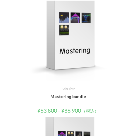
FabFilter
Mastering bundle
¥
63,800
–
¥
86,900
（税込）