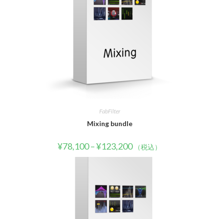
FabFilter
Mixing bundle
¥
78,100
–
¥
123,200
（税込）