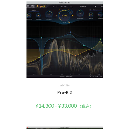
FabFilter
Pro-R 2
¥
14,300
–
¥
33,000
（税込）