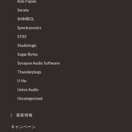
Rob Papen
Serato
SHIMBOL
Spectrasonics
STAY
Studiologic
Sugar Bytes
Synapse Audio Software
Thunderplugs
U-He
Union Audio
Uncategorized
最新情報
キャンペーン