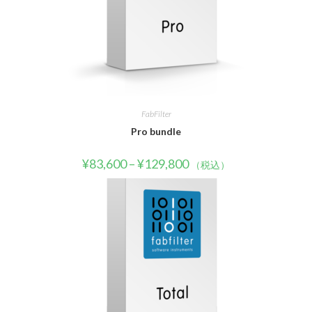
FabFilter
Pro bundle
¥
83,600
–
¥
129,800
（税込）