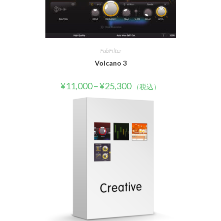
FabFilter
Volcano 3
¥
11,000
–
¥
25,300
（税込）