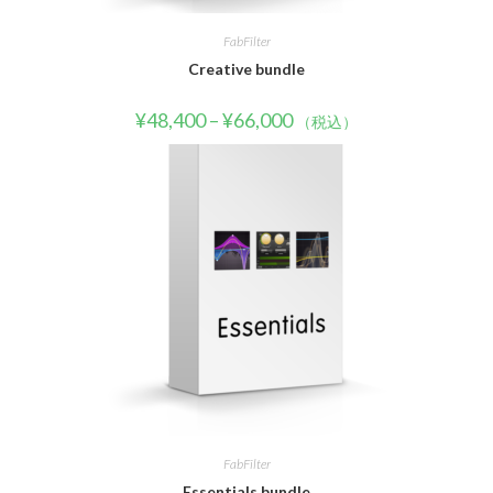
FabFilter
Creative bundle
¥
48,400
–
¥
66,000
（税込）
FabFilter
Essentials bundle