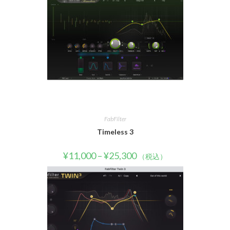
FabFilter
Timeless 3
¥
11,000
–
¥
25,300
（税込）