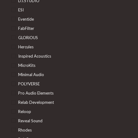
DJ.STUDIO
ESI
Eventide
FabFilter
GLORiOUS
Hercules
Inspired Acoustics
MicroKits
Minimal Audio
POLYVERSE
Pro Audio Elements
Relab Development
Reloop
Reveal Sound
Rhodes