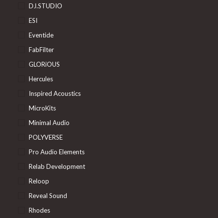
DJ.STUDIO
ESI
Eventide
FabFilter
GLORiOUS
Hercules
Inspired Acoustics
MicroKits
Minimal Audio
POLYVERSE
Pro Audio Elements
Relab Development
Reloop
Reveal Sound
Rhodes