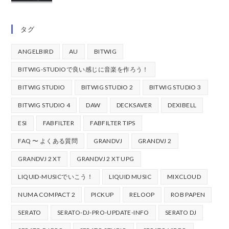
タグ
ANGELBIRD
AU
BITWIG
BITWIG-STUDIOで良い感じに音楽を作ろう！
BITWIG STUDIO
BITWIG STUDIO 2
BITWIG STUDIO 3
BITWIG STUDIO 4
DAW
DECKSAVER
DEXIBELL
ESI
FABFILTER
FABFILTER TIPS
FAQ 〜 よくある質問
GRANDVJ
GRANDVJ 2
GRANDVJ 2 XT
GRANDVJ 2 XT UPG
LIQUID-MUSICでいこう！
LIQUID MUSIC
MIXCLOUD
NUMA COMPACT 2
PICKUP
RELOOP
ROB PAPEN
SERATO
SERATO-DJ-PRO-UPDATE-INFO
SERATO DJ