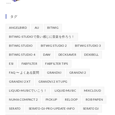
タグ
ANGELBIRD
AU
BITWIG
BITWIG-STUDIOで良い感じに音楽を作ろう！
BITWIG STUDIO
BITWIG STUDIO 2
BITWIG STUDIO 3
BITWIG STUDIO 4
DAW
DECKSAVER
DEXIBELL
ESI
FABFILTER
FABFILTER TIPS
FAQ 〜 よくある質問
GRANDVJ
GRANDVJ 2
GRANDVJ 2 XT
GRANDVJ 2 XT UPG
LIQUID-MUSICでいこう！
LIQUID MUSIC
MIXCLOUD
NUMA COMPACT 2
PICKUP
RELOOP
ROB PAPEN
SERATO
SERATO-DJ-PRO-UPDATE-INFO
SERATO DJ