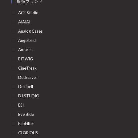
取扱ブランド
ACE Studio
AIAIAI
Analog Cases
Angelbird
Antares
BITWIG
CineTreak
Decksaver
Dexibell
DJ.STUDIO
ESI
Eventide
FabFilter
GLORiOUS