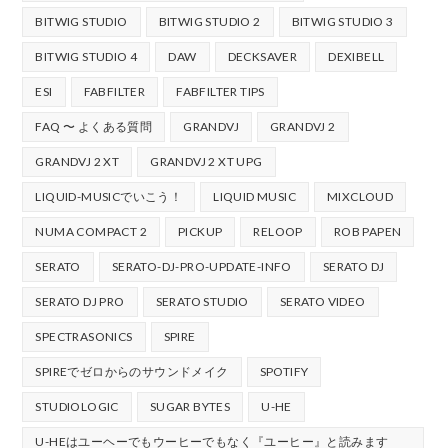
BITWIG STUDIO
BITWIG STUDIO 2
BITWIG STUDIO 3
BITWIG STUDIO 4
DAW
DECKSAVER
DEXIBELL
ESI
FABFILTER
FABFILTER TIPS
FAQ 〜 よくある質問
GRANDVJ
GRANDVJ 2
GRANDVJ 2 XT
GRANDVJ 2 XT UPG
LIQUID-MUSICでいこう！
LIQUID MUSIC
MIXCLOUD
NUMA COMPACT 2
PICKUP
RELOOP
ROB PAPEN
SERATO
SERATO-DJ-PRO-UPDATE-INFO
SERATO DJ
SERATO DJ PRO
SERATO STUDIO
SERATO VIDEO
SPECTRASONICS
SPIRE
SPIREでゼロからのサウンドメイク
SPOTIFY
STUDIOLOGIC
SUGAR BYTES
U-HE
U-HEはユーヘーでもウーヒーでもなく『ユーヒー』と読みます