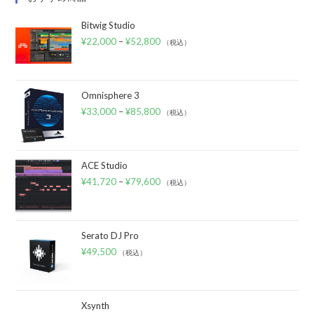
Bitwig Studio
¥
22,000
–
¥
52,800
（税込）
Omnisphere 3
¥
33,000
–
¥
85,800
（税込）
ACE Studio
¥
41,720
–
¥
79,600
（税込）
Serato DJ Pro
¥
49,500
（税込）
Xsynth