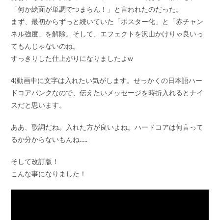
「何か絵面が単調でつまらん！」と言われたのだった。
まず、最初からずっと続いていた「ポスター化」と「赤チャン
ネル強度」を解除。そして、エフェクトを沢山かけりゃ良いっ
てもんじゃないのね。
すっきりした仕上がりになりましたよw
4)動画中に文字は入れたい気がします。せっかくの日本語ハー
ドコアパンクなので、伝えたいメッセージを時折入れるとナイ
スだと思います。
ああ、歌詞だね。入れた方が良いよね。ハードコアは何言って
るか分からないもんね…..
そして改訂版！
こんな事になりました！