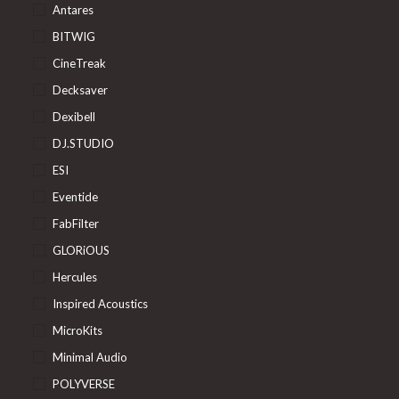
Antares
BITWIG
CineTreak
Decksaver
Dexibell
DJ.STUDIO
ESI
Eventide
FabFilter
GLORiOUS
Hercules
Inspired Acoustics
MicroKits
Minimal Audio
POLYVERSE