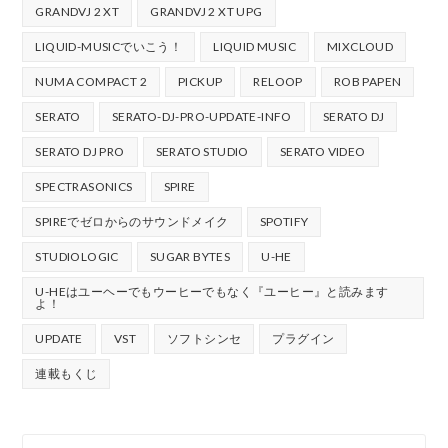
GRANDVJ 2 XT
GRANDVJ 2 XT UPG
LIQUID-MUSICでいこう！
LIQUID MUSIC
MIXCLOUD
NUMA COMPACT 2
PICKUP
RELOOP
ROB PAPEN
SERATO
SERATO-DJ-PRO-UPDATE-INFO
SERATO DJ
SERATO DJ PRO
SERATO STUDIO
SERATO VIDEO
SPECTRASONICS
SPIRE
SPIREでゼロからのサウンドメイク
SPOTIFY
STUDIOLOGIC
SUGAR BYTES
U-HE
U-HEはユーヘーでもウーヒーでもなく『ユーヒー』と読みます
よ！
UPDATE
VST
ソフトシンセ
プラグイン
連載もくじ