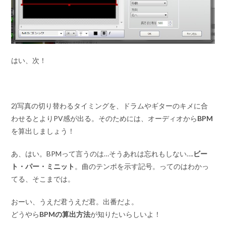
はい、次！
2)写真の切り替わるタイミングを、ドラムやギターのキメに合
わせるとよりPV感が出る。そのためには、オーディオから
BPM
を算出しましょう！
あ、はい。BPMって言うのは…そうあれは忘れもしない….
ビー
ト・パー・ミニット
。曲のテンポを示す記号。ってのはわかっ
てる、そこまでは。
おーい、うえだ君うえだ君。出番だよ。
どうやら
BPMの算出方法
が知りたいらしいよ！