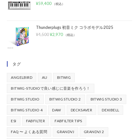
¥
59,400
（税込）
Thunderplugs 初音ミク コラボモデル2025
¥
4,500
¥
2,970
（税込）
タグ
ANGELBIRD
AU
BITWIG
BITWIG-STUDIOで良い感じに音楽を作ろう！
BITWIG STUDIO
BITWIG STUDIO 2
BITWIG STUDIO 3
BITWIG STUDIO 4
DAW
DECKSAVER
DEXIBELL
ESI
FABFILTER
FABFILTER TIPS
FAQ 〜 よくある質問
GRANDVJ
GRANDVJ 2