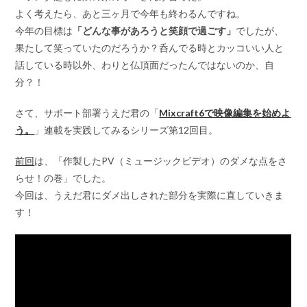
よく考えたら、あと三ヶ月で今年も終わるんですね。
今年の目標は
「どんな事があろうと笑顔で過ごす」
でしたが、
果たして笑っていたのだろうか？呑んでる時とカッコいい人と
話している時以外、わりと仏頂面だったんではないのか、自
分？！
さて、サポート部署うえだ君の「
Mixcraft6で映像編集を始めよ
う。
」連載を実践してみるシリーズ第12回目。
前回
は、「作製したPV（ミュージックビデオ）のダメな点をさ
らせ！の巻」でした。
今回は、うえだ君にダメ出しされた部分を実際に直していきま
す！