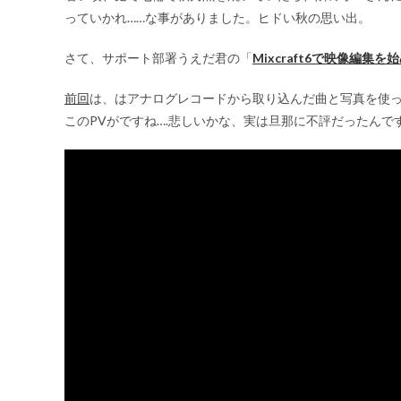
っていかれ……な事がありました。ヒドい秋の思い出。
さて、サポート部署うえだ君の「
Mixcraft6で映像編集を
前回
は、はアナログレコードから取り込んだ曲と写真を使っ
このPVがですね….悲しいかな、実は旦那に不評だったんです