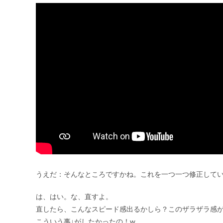
うえだ：そんなところですかね。これを一つ一つ修正して
は、はい。な、直すよ。
直したら、こんなスピード感出るかしら？このザラザラ感
こういう事↓がしたかったの！w