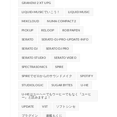
GRANDVJ 2 XT UPG
LIQUID-MUSICでいこう！
LIQUID MUSIC
MIXCLOUD
NUMA COMPACT 2
PICKUP
RELOOP
ROB PAPEN
SERATO
SERATO-DJ-PRO-UPDATE-INFO
SERATO DJ
SERATO DJ PRO
SERATO STUDIO
SERATO VIDEO
SPECTRASONICS
SPIRE
SPIREでゼロからのサウンドメイク
SPOTIFY
STUDIOLOGIC
SUGAR BYTES
U-HE
U-HEはユーヘーでもウーヒーでもなく『ユーヒ
ー』と読みますよ！
UPDATE
VST
ソフトシンセ
プラグイン
連載もくじ