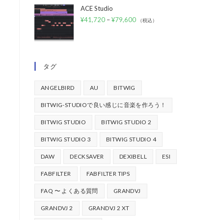
ACE Studio
¥
41,720
–
¥
79,600
（税込）
タグ
ANGELBIRD
AU
BITWIG
BITWIG-STUDIOで良い感じに音楽を作ろう！
BITWIG STUDIO
BITWIG STUDIO 2
BITWIG STUDIO 3
BITWIG STUDIO 4
DAW
DECKSAVER
DEXIBELL
ESI
FABFILTER
FABFILTER TIPS
FAQ 〜 よくある質問
GRANDVJ
GRANDVJ 2
GRANDVJ 2 XT