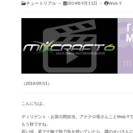
チュートリアル
2014年9月11日
Web Y
（2014/09/11）
こんにちは。
ディリゲント・お茶の間担当、アナクロ母さんことWeb Y
もう秋ですね。
若い頃、庭で七輪で秋刀魚を焼いていたら、隣のオバさん