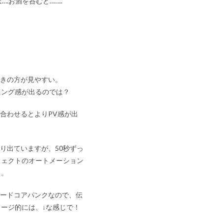
.お酒を呑むと……..
書きの方が見やすい。
ニング感が出るのでは？
合わせるとよりPV感が出
！
り出ていますが、50秒ずっ
フェクトのオートメーション
る。
ハードコアパンクなので、伝
ージ的には、↓な感じで！