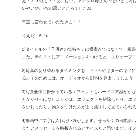
え？！10点も？！あ、はい。アナクロ母さんの悪いところは…
いやいや、PVの悪いところでしたね。
率直に言わせていただきます！
うえだ’s Point
1)タイトルの「子供達の気持ち」は横書きではなくて、縦
また、テキストにアニメーションをつけると、よりオープ
2)写真の切り替わるタイミングを、ドラムやギターのキメに
る。そのためには、オーディオからBPMを算出しましょう
3)写真全体に掛かっているエフェクトもハードコア感がかな
とかかりっぱなしよりかは、エフェクトを解除したり、エ
をいじったり、動きをつけた方がより集中して見ていられ
4)動画中に文字は入れたい気がします。せっかくの日本語
えたいメッセージを時折入れるとナイスだと思います。イメ