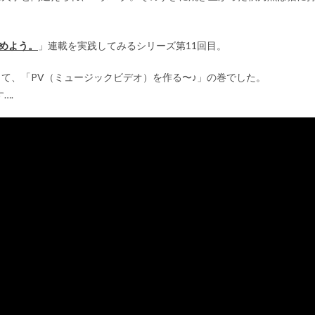
始めよう。
」連載を実践してみるシリーズ第11回目。
て、「PV（ミュージックビデオ）を作る〜♪」の巻でした。
….