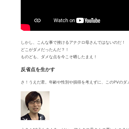
しかし、こんな事で挫けるアナクロ母さんではないのだ！
どこがダメだったんだ？！
ものども、ダメな点を今こそ晒したまえ！
反省点を生かす
さ！うえだ君。年齢や性別や損得を考えずに、このPVのダ