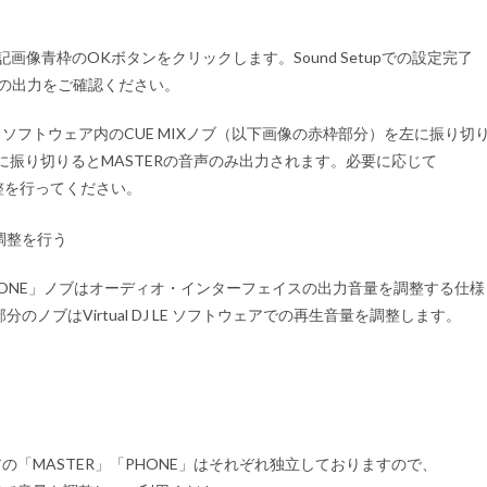
画像青枠のOKボタンをクリックします。Sound Setupでの設定完了
リングの出力をご確認ください。
 DJ LE ソフトウェア内のCUE MIXノブ（以下画像の赤枠部分）を左に振り切
右に振り切りるとMASTERの音声のみ出力されます。必要に応じて
調整を行ってください。
R」「PHONE」ノブはオーディオ・インターフェイスの出力音量を調整する仕様
ノブはVirtual DJ LE ソフトウェアでの再生音量を調整します。
 ソフトウェアの「MASTER」「PHONE」はそれぞれ独立しておりますので、