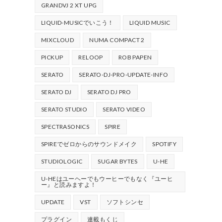
GRANDVJ 2 XT UPG
LIQUID-MUSICでいこう！
LIQUID MUSIC
MIXCLOUD
NUMA COMPACT 2
PICKUP
RELOOP
ROB PAPEN
SERATO
SERATO-DJ-PRO-UPDATE-INFO
SERATO DJ
SERATO DJ PRO
SERATO STUDIO
SERATO VIDEO
SPECTRASONICS
SPIRE
SPIREでゼロからのサウンドメイク
SPOTIFY
STUDIOLOGIC
SUGAR BYTES
U-HE
U-HEはユーヘーでもウーヒーでもなく『ユーヒ
ー』と読みますよ！
UPDATE
VST
ソフトシンセ
プラグイン
連載もくじ