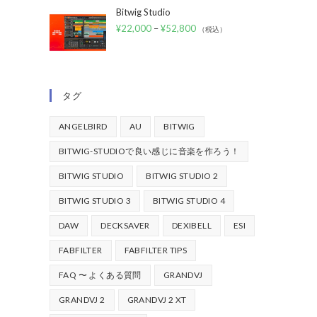
Bitwig Studio
¥
22,000
–
¥
52,800
（税込）
タグ
ANGELBIRD
AU
BITWIG
BITWIG-STUDIOで良い感じに音楽を作ろう！
BITWIG STUDIO
BITWIG STUDIO 2
BITWIG STUDIO 3
BITWIG STUDIO 4
DAW
DECKSAVER
DEXIBELL
ESI
FABFILTER
FABFILTER TIPS
FAQ 〜 よくある質問
GRANDVJ
GRANDVJ 2
GRANDVJ 2 XT