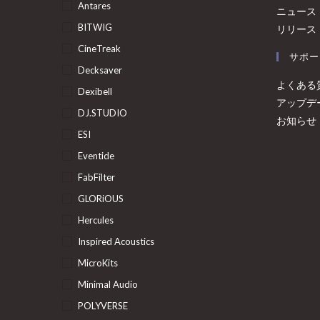
Antares
ニュース
BITWIG
リリース
CineTreak
サポー
Decksaver
よくある
Dexibell
アップデ
DJ.STUDIO
お知らせ
ESI
Eventide
FabFilter
GLORiOUS
Hercules
Inspired Acoustics
MicroKits
Minimal Audio
POLYVERSE