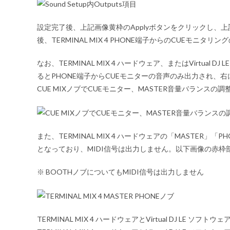
設定完了後、上記画像黄枠のApplyボタンをクリックし、上記
後、TERMINAL MIX 4 PHONE端子からのCUEモニタ
なお、TERMINAL MIX 4 ハードウェア、またはVirtual
るとPHONE端子からCUEモニターの音声のみ出力され、
CUE MIXノブでCUEモニター、MASTER音量バランスの
また、TERMINAL MIX 4 ハードウェアの「MASTE
となっており、MIDI信号は出力しません。以下画像の赤枠部分の
※ BOOTHノブについてもMIDI信号は出力しません
TERMINAL MIX 4 ハードウェアとVirtual DJ LE