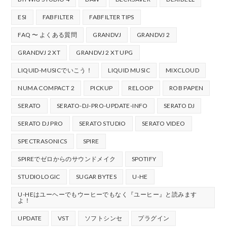
ESI
FABFILTER
FABFILTER TIPS
FAQ 〜 よくある質問
GRANDVJ
GRANDVJ 2
GRANDVJ 2 XT
GRANDVJ 2 XT UPG
LIQUID-MUSICでいこう！
LIQUID MUSIC
MIXCLOUD
NUMA COMPACT 2
PICKUP
RELOOP
ROB PAPEN
SERATO
SERATO-DJ-PRO-UPDATE-INFO
SERATO DJ
SERATO DJ PRO
SERATO STUDIO
SERATO VIDEO
SPECTRASONICS
SPIRE
SPIREでゼロからのサウンドメイク
SPOTIFY
STUDIOLOGIC
SUGAR BYTES
U-HE
U-HEはユーヘーでもウーヒーでもなく『ユーヒー』と読みます
よ！
UPDATE
VST
ソフトシンセ
プラグイン