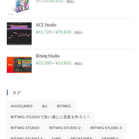
¥
4,500
¥
2,970
（税込）
ACE Studio
¥
41,720
–
¥
79,600
（税込）
Bitwig Studio
¥
22,000
–
¥
52,800
（税込）
タグ
ANGELBIRD
AU
BITWIG
BITWIG-STUDIOで良い感じに音楽を作ろう！
BITWIG STUDIO
BITWIG STUDIO 2
BITWIG STUDIO 3
BITWIG STUDIO 4
DAW
DECKSAVER
DEXIBELL