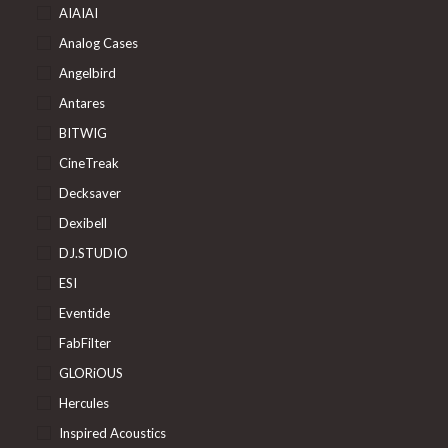
AIAIAI
Analog Cases
Angelbird
Antares
BITWIG
CineTreak
Decksaver
Dexibell
DJ.STUDIO
ESI
Eventide
FabFilter
GLORiOUS
Hercules
Inspired Acoustics