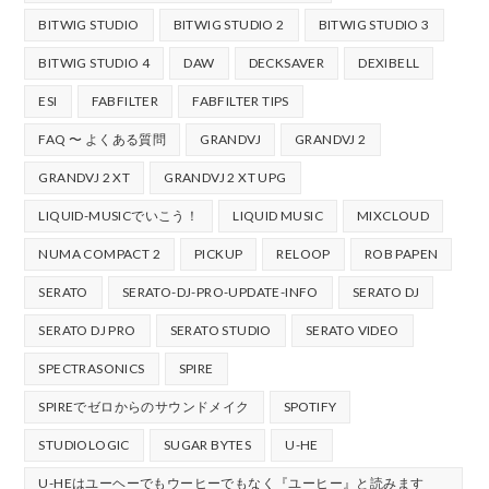
BITWIG STUDIO
BITWIG STUDIO 2
BITWIG STUDIO 3
BITWIG STUDIO 4
DAW
DECKSAVER
DEXIBELL
ESI
FABFILTER
FABFILTER TIPS
FAQ 〜 よくある質問
GRANDVJ
GRANDVJ 2
GRANDVJ 2 XT
GRANDVJ 2 XT UPG
LIQUID-MUSICでいこう！
LIQUID MUSIC
MIXCLOUD
NUMA COMPACT 2
PICKUP
RELOOP
ROB PAPEN
SERATO
SERATO-DJ-PRO-UPDATE-INFO
SERATO DJ
SERATO DJ PRO
SERATO STUDIO
SERATO VIDEO
SPECTRASONICS
SPIRE
SPIREでゼロからのサウンドメイク
SPOTIFY
STUDIOLOGIC
SUGAR BYTES
U-HE
U-HEはユーヘーでもウーヒーでもなく『ユーヒー』と読みます