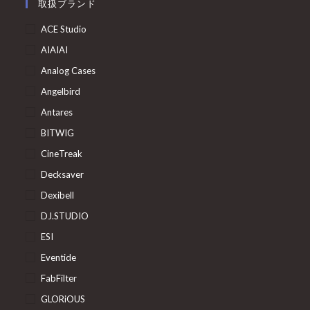
取扱ブランド
ACE Studio
AIAIAI
Analog Cases
Angelbird
Antares
BITWIG
CineTreak
Decksaver
Dexibell
DJ.STUDIO
ESI
Eventide
FabFilter
GLORiOUS