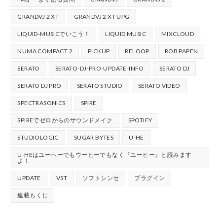
GRANDVJ 2 XT
GRANDVJ 2 XT UPG
LIQUID-MUSICでいこう！
LIQUID MUSIC
MIXCLOUD
NUMA COMPACT 2
PICKUP
RELOOP
ROB PAPEN
SERATO
SERATO-DJ-PRO-UPDATE-INFO
SERATO DJ
SERATO DJ PRO
SERATO STUDIO
SERATO VIDEO
SPECTRASONICS
SPIRE
SPIREでゼロからのサウンドメイク
SPOTIFY
STUDIOLOGIC
SUGAR BYTES
U-HE
U-HEはユーヘーでもウーヒーでもなく『ユーヒー』と読みます
よ！
UPDATE
VST
ソフトシンセ
プラグイン
連載もくじ