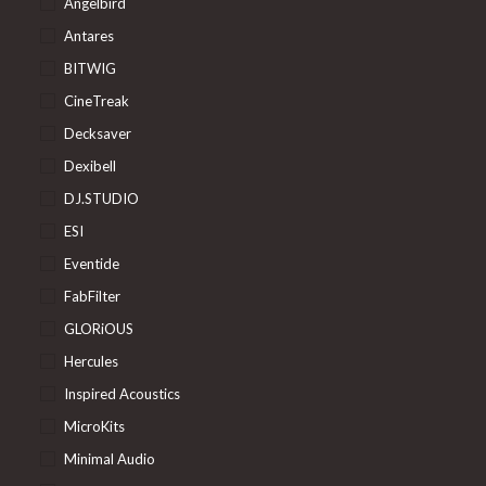
Angelbird
Antares
BITWIG
CineTreak
Decksaver
Dexibell
DJ.STUDIO
ESI
Eventide
FabFilter
GLORiOUS
Hercules
Inspired Acoustics
MicroKits
Minimal Audio