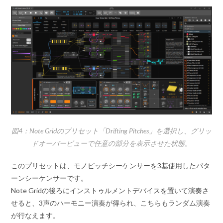
ー
ヤ
ー
図4：Note Gridのプリセット「Drifting Pitches」を選択し、グリッ
ドオーバービューで任意の部分を表示させた状態。
このプリセットは、モノピッチシーケンサーを3基使用したパタ
ーンシーケンサーです。
Note Gridの後ろにインストゥルメントデバイスを置いて演奏さ
せると、3声のハーモニー演奏が得られ、こちらもランダム演奏
が行なえます。