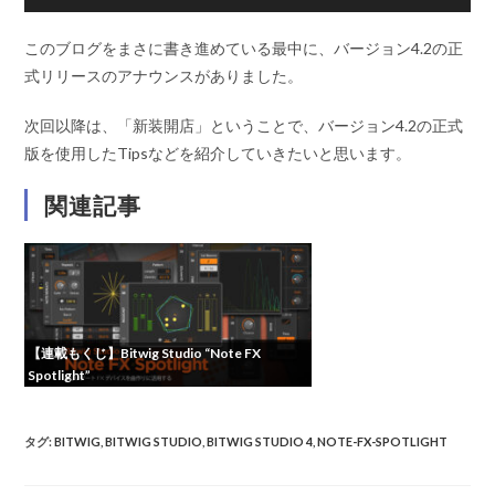
声
プ
このブログをまさに書き進めている最中に、バージョン4.2の正
レ
式リリースのアナウンスがありました。
ー
ヤ
次回以降は、「新装開店」ということで、バージョン4.2の正式
ー
版を使用したTipsなどを紹介していきたいと思います。
関連記事
【連載もくじ】Bitwig Studio “Note FX
Spotlight”
タグ
:
BITWIG
,
BITWIG STUDIO
,
BITWIG STUDIO 4
,
NOTE-FX-SPOTLIGHT