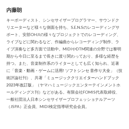
内藤朗
キーボーディスト、シンセサイザープログラマー、サウンドク
リエーターなど様々な側面を持ち、S.E.N.Sのレコーディングサ
ポート、安部OHJIの様々なプロジェクトでのレコーディング、
ライブなどに関わるなど、作編曲からレコーディング制作、ラ
イブ演奏など多方面で活動中。MIDIやDTM関連の分野では黎明
期から今日に至るまで長きに渡り関わっており、多様な経歴を
持つ。また、音楽制作系のライターとしても広く知られ、近著
に「
音楽・動画・ゲームに活用! ソフトシンセ 音作り大全
」（技
術評論社刊）、共著「
ミュージッククリエイターハンドブック
2023年改訂版
」（ヤマハミュージックエンターテインメントホ
ールディングス刊）などがある。有限会社FOMIS代表取締役、
一般社団法人日本シンセサイザープロフェッショナルアーツ
（JSPA）正会員、MIDI検定指導研究会会員。