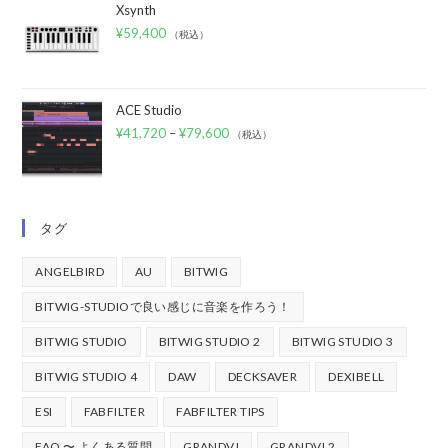
Xsynth
¥
59,400
（税込）
ACE Studio
¥
41,720
–
¥
79,600
（税込）
タグ
ANGELBIRD
AU
BITWIG
BITWIG-STUDIOで良い感じに音楽を作ろう！
BITWIG STUDIO
BITWIG STUDIO 2
BITWIG STUDIO 3
BITWIG STUDIO 4
DAW
DECKSAVER
DEXIBELL
ESI
FABFILTER
FABFILTER TIPS
FAQ 〜 よくある質問
GRANDVJ
GRANDVJ 2