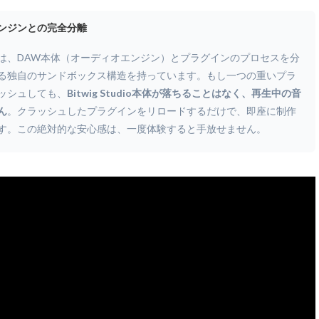
ンジンとの完全分離
Studioは、DAW本体（オーディオエンジン）とプラグインのプロセスを分
る独自のサンドボックス構造を持っています。もし一つの重いプラ
ッシュしても、
Bitwig Studio本体が落ちることはなく、再生中の音
ん
。クラッシュしたプラグインをリロードするだけで、即座に制作
す。この絶対的な安心感は、一度体験すると手放せません。