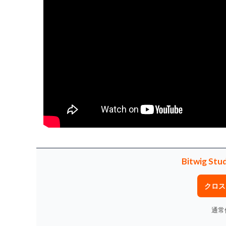
Bitwig S
クロス
通常