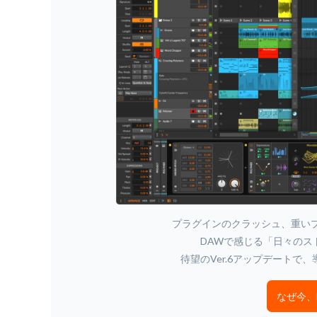
プラグインのクラッシュ、重い
DAWで感じる「日々のス
待望のVer.6アップデート
なぜ今、Bi