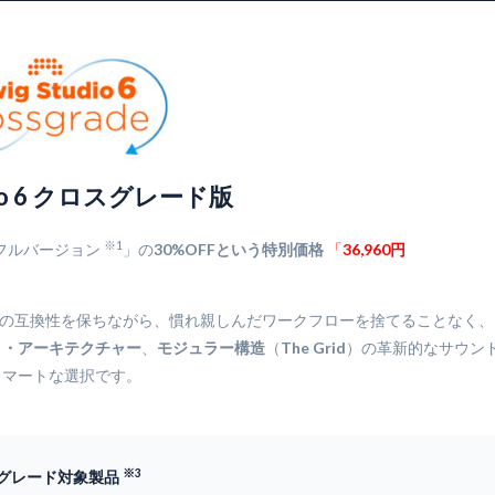
udio 6 クロスグレード版
※1
ioフルバージョン
」の
30%OFFという特別価格
「
36,960円
境との一定の互換性を保ちながら、慣れ親しんだワークフローを捨てることなく、
ト・アーキテクチャー
、
モジュラー構造
（
The Grid
）の革新的なサウン
スマートな選択です。
※3
グレード対象製品