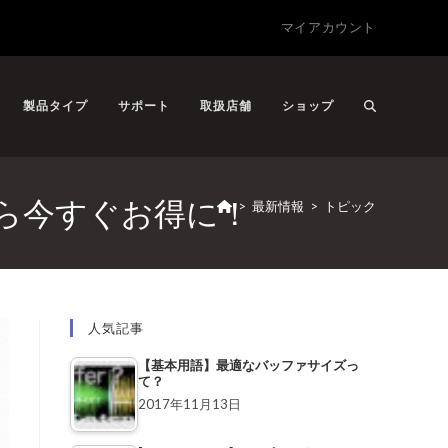
マイアカウント
製品タイプ
サポート
取扱店舗
ショップ
AWから今すぐお得に！
>
最新情報
>
トピック
人気記事
【基本用語】最適なバッファサイズっ
て？
2017年11月13日