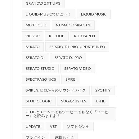
GRANDVJ 2 XT UPG
LIQUID-MUSICでいこう！
LIQUID MUSIC
MIXCLOUD
NUMA COMPACT 2
PICKUP
RELOOP
ROB PAPEN
SERATO
SERATO-DJ-PRO-UPDATE-INFO
SERATO DJ
SERATO DJ PRO
SERATO STUDIO
SERATO VIDEO
SPECTRASONICS
SPIRE
SPIREでゼロからのサウンドメイク
SPOTIFY
STUDIOLOGIC
SUGAR BYTES
U-HE
U-HEはユーヘーでもウーヒーでもなく『ユーヒ
ー』と読みますよ！
UPDATE
VST
ソフトシンセ
プラグイン
連載もくじ