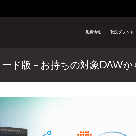
最新情報
取扱ブランド
 クロスグレード版 – お持ちの対象D