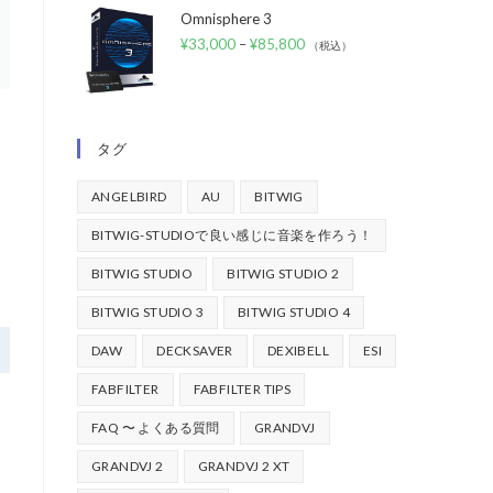
Omnisphere 3
¥
33,000
–
¥
85,800
（税込）
タグ
ANGELBIRD
AU
BITWIG
BITWIG-STUDIOで良い感じに音楽を作ろう！
BITWIG STUDIO
BITWIG STUDIO 2
BITWIG STUDIO 3
BITWIG STUDIO 4
DAW
DECKSAVER
DEXIBELL
ESI
FABFILTER
FABFILTER TIPS
FAQ 〜 よくある質問
GRANDVJ
GRANDVJ 2
GRANDVJ 2 XT