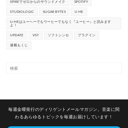
SPIREでゼロからのサウンドメイク
SPOTIFY
STUDIOLOGIC
SUGAR BYTES
U-HE
U-HEはユーヘーでもウーヒーでもなく『ユーヒー』と読みます
よ！
UPDATE
VST
ソフトシンセ
プラグイン
連載もくじ
毎週金曜発行のディリゲントメールマガジン。音楽に関
わるあらゆるトピックを毎週お届けしています！