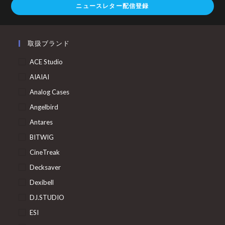
ニュースレター配信登録
取扱ブランド
ACE Studio
AIAIAI
Analog Cases
Angelbird
Antares
BITWIG
CineTreak
Decksaver
Dexibell
DJ.STUDIO
ESI