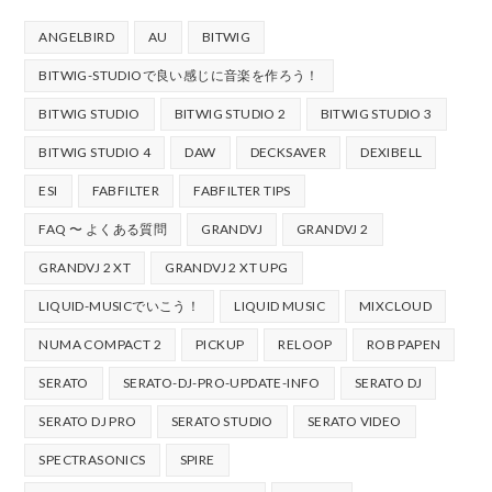
ANGELBIRD
AU
BITWIG
BITWIG-STUDIOで良い感じに音楽を作ろう！
BITWIG STUDIO
BITWIG STUDIO 2
BITWIG STUDIO 3
BITWIG STUDIO 4
DAW
DECKSAVER
DEXIBELL
ESI
FABFILTER
FABFILTER TIPS
FAQ 〜 よくある質問
GRANDVJ
GRANDVJ 2
GRANDVJ 2 XT
GRANDVJ 2 XT UPG
LIQUID-MUSICでいこう！
LIQUID MUSIC
MIXCLOUD
NUMA COMPACT 2
PICKUP
RELOOP
ROB PAPEN
SERATO
SERATO-DJ-PRO-UPDATE-INFO
SERATO DJ
SERATO DJ PRO
SERATO STUDIO
SERATO VIDEO
SPECTRASONICS
SPIRE