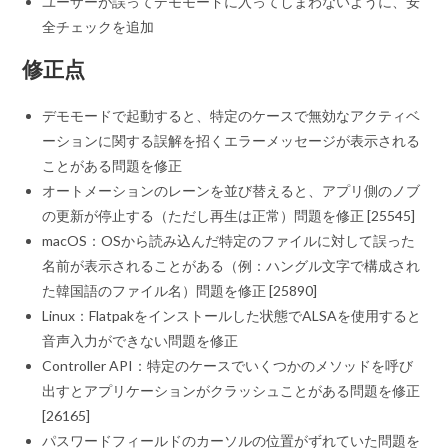
ユーザーが誤ってデモモードに入ってしまわないように、安
全チェックを追加
修正点
デモモードで起動すると、特定のケースで無効なアクティベ
ーションに関する誤解を招くエラーメッセージが表示される
ことがある問題を修正
オートメーションのレーンを並び替えると、アプリ側のノブ
の更新が停止する（ただし再生は正常）問題を修正 [25545]
macOS：OSから読み込んだ特定のファイルに対して誤った
名前が表示されることがある（例：ハングル文字で構成され
た韓国語のファイル名）問題を修正 [25890]
Linux：Flatpakをインストールした状態でALSAを使用すると
音声入力ができない問題を修正
Controller API：特定のケースでいくつかのメソッドを呼び
出すとアプリケーションがクラッシュことがある問題を修正
[26165]
パスワードフィールドのカーソルの位置がずれていた問題を