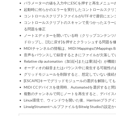
パラメーターの値を入力中にESCを押すと再生メニュー
起動時に何らかのエラーを実行したコントロールスクリ
コントロールスクリプトファイルがUTF-8で適切にエ
コントロールスクリプトのスキャンで見つかったエラーは
る問題を修正
ノートエディターを開いている時（クリップコンテンツ
ドロップし、[元に戻す]を押すとクラッシュする問題を
MIDIチャンネルの情報は、MIDI MappingsのMappings
音声をバウンスして録音するときにファイルが欠落して
Relative clip automation（加法[+]または乗法[×]
オーディオの録音またはバウンス中に発生する可能性の
グリッドモジュールを削除すると、想定していない接続
[ESCAPE]キーでグリッドモジュールの選択を解除し
MIDI CCデバイスを使用時、Automatedを選択す
複数のチャンネルで同じノートを再生すると、デバイスパ
Linux環境で、ウィンドウを開いた後、Harrisonプ
LinwigStrumentヘルプファイルをBitwig Studio