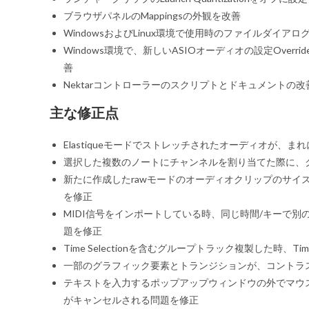
ブラウザパネルのMappingsの外観を改善
WindowsおよびLinux環境で使用時のファイルダイアロ
Windows環境で、新しいASIOオーディオの設定Overrid
善
Nektarコントローラーのスクリプトとドキュメントの改善（
主な修正点
Elastiqueモードでストレッチされたオーディオが、
選択した複数のノートにチャンネルを割り当てた際に、
新たに作成したrawモードのオーディオクリップのサイ
を修正
MIDI信号をインポートしている時、同じ時間/キーで
題を修正
Time Selectionを含むグループトラック複製した時、Tim
一部のグラフィック要素とトランジションが、コントラ
テキストを入力するポップアップウィンドウの外でマウ
がキャンセルされる問題を修正