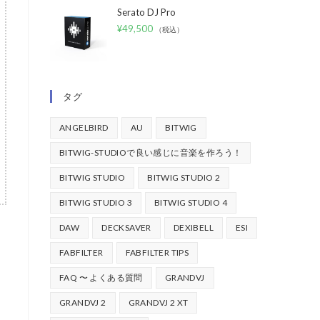
Serato DJ Pro
¥
49,500
（税込）
タグ
ANGELBIRD
AU
BITWIG
BITWIG-STUDIOで良い感じに音楽を作ろう！
BITWIG STUDIO
BITWIG STUDIO 2
BITWIG STUDIO 3
BITWIG STUDIO 4
DAW
DECKSAVER
DEXIBELL
ESI
FABFILTER
FABFILTER TIPS
FAQ 〜 よくある質問
GRANDVJ
GRANDVJ 2
GRANDVJ 2 XT