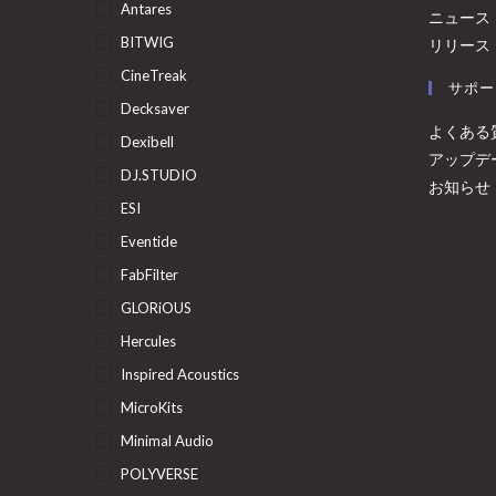
Antares
ニュース
BITWIG
リリース
CineTreak
サポー
Decksaver
よくある
Dexibell
アップデ
DJ.STUDIO
お知らせ
ESI
Eventide
FabFilter
GLORiOUS
Hercules
Inspired Acoustics
MicroKits
Minimal Audio
POLYVERSE