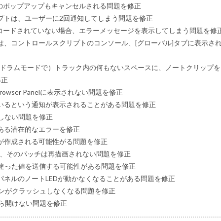
のポップアップもキャンセルされる問題を修正
プトは、ユーザーに2回通知してしまう問題を修正
ンコードされていない場合、エラーメッセージを表示してしまう問題を修
、コントロールスクリプトのコンソール、[グローバル]タブに表示さ
/ドラムモードで）トラック内の何もないスペースに、ノートクリップを
修正
 Browser Panelに表示されない問題を修正
いるという通知が表示されることがある問題を修正
）が機能しない問題を修正
ある潜在的なエラーを修正
が作成される可能性がる問題を修正
ても、そのパッチは再描画されない問題を修正
ると間違った値を送信する可能性がある問題を修正
ネルのノートLEDが動かなくなることがある問題を修正
ラグインがクラッシュしなくなる問題を修正
の設定から開けない問題を修正