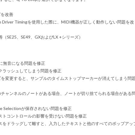
グを改善
e Driver Timingを使用した際に、MIDI機器が正しく動作しない問題を改
SE25、SE49、GXおよびLX +シリーズ）
まれに無音になる問題を修正
クラッシュしてしまう問題を修正
ズを変更すると、サンプルのタイムストップマーカーが消えてしまう問
別のチャンネルのノートがある場合、ノートが切り捨てられる場合がある
e Selectionが保存されない問題を修正
ストコントロールの影響を受けない問題を修正
スをドラッグして離すと、入力したテキストと他のすべてのポップアッ