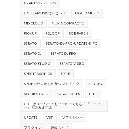
GRANDVJ 2 XT UPG
LIQUID-MUSICでいこう！
LIQUID MUSIC
MIXCLOUD
NUMA COMPACT 2
PICKUP
RELOOP
ROB PAPEN
SERATO
SERATO-DJ-PRO-UPDATE-INFO
SERATO DJ
SERATO DJ PRO
SERATO STUDIO
SERATO VIDEO
SPECTRASONICS
SPIRE
SPIREでゼロからのサウンドメイク
SPOTIFY
STUDIOLOGIC
SUGAR BYTES
U-HE
U-HEはユーヘーでもウーヒーでもなく『ユーヒ
ー』と読みますよ！
UPDATE
VST
ソフトシンセ
プラグイン
連載もくじ