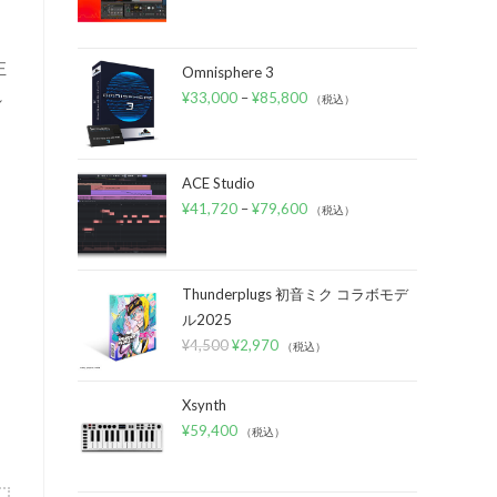
正
Omnisphere 3
れ
¥
33,000
–
¥
85,800
（税込）
ACE Studio
¥
41,720
–
¥
79,600
（税込）
Thunderplugs 初音ミク コラボモデ
ル2025
¥
4,500
¥
2,970
（税込）
Xsynth
¥
59,400
（税込）