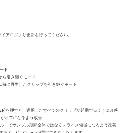
動時のダイアログより更新を行ってください。
モード
プから引き継ぐモード
対位置で以前に再生したクリップを引き継ぐモード
TER]を押すと、選択したすべてのクリップが起動するように改善
キングがオフになるよう改善
デフォルトでサンプル期間全体ではなくスライス領域になるよう改善
に設定すると、Q TO Loopが選択できなくなります。