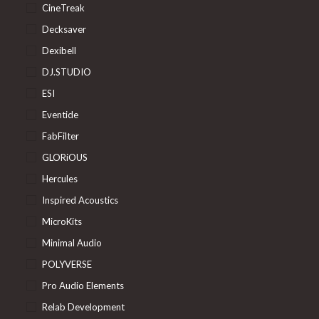
CineTreak
Decksaver
Dexibell
DJ.STUDIO
ESI
Eventide
FabFilter
GLORiOUS
Hercules
Inspired Acoustics
MicroKits
Minimal Audio
POLYVERSE
Pro Audio Elements
Relab Development