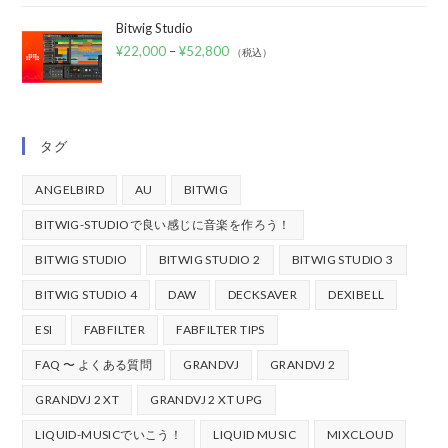
Bitwig Studio
¥
22,000
–
¥
52,800
（税込）
タグ
ANGELBIRD
AU
BITWIG
BITWIG-STUDIOで良い感じに音楽を作ろう！
BITWIG STUDIO
BITWIG STUDIO 2
BITWIG STUDIO 3
BITWIG STUDIO 4
DAW
DECKSAVER
DEXIBELL
ESI
FABFILTER
FABFILTER TIPS
FAQ 〜 よくある質問
GRANDVJ
GRANDVJ 2
GRANDVJ 2 XT
GRANDVJ 2 XT UPG
LIQUID-MUSICでいこう！
LIQUID MUSIC
MIXCLOUD