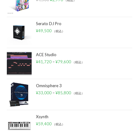
Serato DJ Pro
¥
49,500
（税込）
ACE Studio
¥
41,720
–
¥
79,600
（税込）
Omnisphere 3
¥
33,000
–
¥
85,800
（税込）
Xsynth
¥
59,400
（税込）