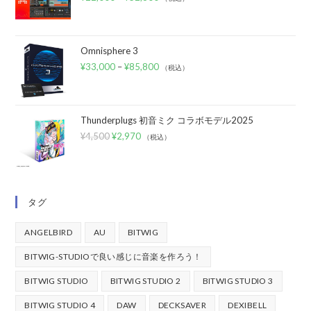
Omnisphere 3
¥
33,000
–
¥
85,800
（税込）
Thunderplugs 初音ミク コラボモデル2025
¥
4,500
¥
2,970
（税込）
タグ
ANGELBIRD
AU
BITWIG
BITWIG-STUDIOで良い感じに音楽を作ろう！
BITWIG STUDIO
BITWIG STUDIO 2
BITWIG STUDIO 3
BITWIG STUDIO 4
DAW
DECKSAVER
DEXIBELL