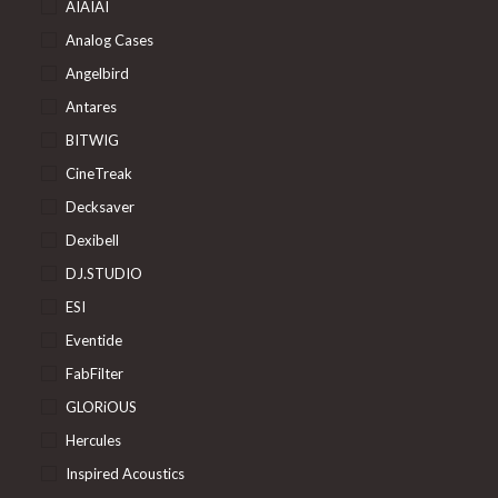
AIAIAI
Analog Cases
Angelbird
Antares
BITWIG
CineTreak
Decksaver
Dexibell
DJ.STUDIO
ESI
Eventide
FabFilter
GLORiOUS
Hercules
Inspired Acoustics