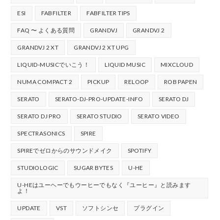
ESI
FABFILTER
FABFILTER TIPS
FAQ 〜 よくある質問
GRANDVJ
GRANDVJ 2
GRANDVJ 2 XT
GRANDVJ 2 XT UPG
LIQUID-MUSICでいこう！
LIQUID MUSIC
MIXCLOUD
NUMA COMPACT 2
PICKUP
RELOOP
ROB PAPEN
SERATO
SERATO-DJ-PRO-UPDATE-INFO
SERATO DJ
SERATO DJ PRO
SERATO STUDIO
SERATO VIDEO
SPECTRASONICS
SPIRE
SPIREでゼロからのサウンドメイク
SPOTIFY
STUDIOLOGIC
SUGAR BYTES
U-HE
U-HEはユーヘーでもウーヒーでもなく『ユーヒー』と読みます
よ！
UPDATE
VST
ソフトシンセ
プラグイン