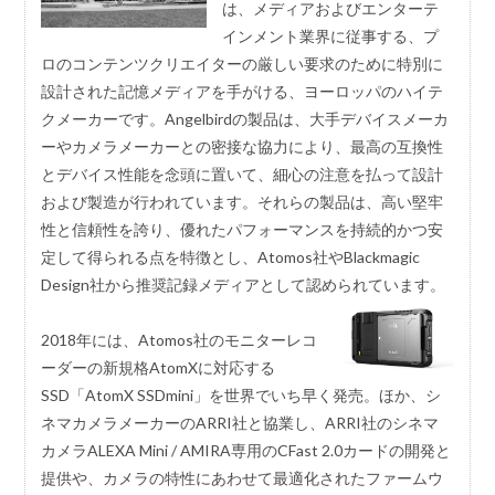
は、メディアおよびエンターテ
インメント業界に従事する、プ
ロのコンテンツクリエイターの厳しい要求のために特別に
設計された記憶メディアを手がける、ヨーロッパのハイテ
クメーカーです。Angelbirdの製品は、大手デバイスメーカ
ーやカメラメーカーとの密接な協力により、最高の互換性
とデバイス性能を念頭に置いて、細心の注意を払って設計
および製造が行われています。それらの製品は、高い堅牢
性と信頼性を誇り、優れたパフォーマンスを持続的かつ安
定して得られる点を特徴とし、Atomos社やBlackmagic
Design社から推奨記録メディアとして認められています。
2018年には、Atomos社のモニターレコ
ーダーの新規格AtomXに対応する
SSD「AtomX SSDmini」を世界でいち早く発売。ほか、シ
ネマカメラメーカーのARRI社と協業し、ARRI社のシネマ
カメラALEXA Mini / AMIRA専用のCFast 2.0カードの開発と
提供や、カメラの特性にあわせて最適化されたファームウ