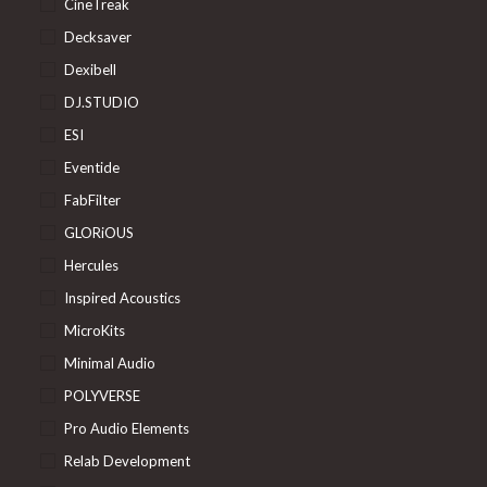
CineTreak
Decksaver
Dexibell
DJ.STUDIO
ESI
Eventide
FabFilter
GLORiOUS
Hercules
Inspired Acoustics
MicroKits
Minimal Audio
POLYVERSE
Pro Audio Elements
Relab Development