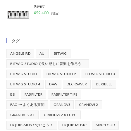
Xsynth
¥
59,400
（税込）
タグ
ANGELBIRD
AU
BITWIG
BITWIG-STUDIOで良い感じに音楽を作ろう！
BITWIG STUDIO
BITWIG STUDIO 2
BITWIG STUDIO 3
BITWIG STUDIO 4
DAW
DECKSAVER
DEXIBELL
ESI
FABFILTER
FABFILTER TIPS
FAQ 〜 よくある質問
GRANDVJ
GRANDVJ 2
GRANDVJ 2 XT
GRANDVJ 2 XT UPG
LIQUID-MUSICでいこう！
LIQUID MUSIC
MIXCLOUD