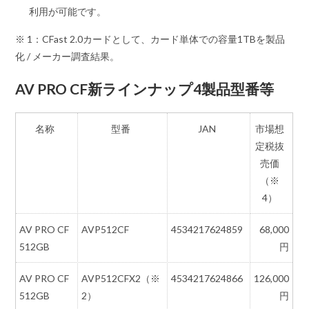
利用が可能です。
※ 1：CFast 2.0カードとして、カード単体での容量1TBを製品
化 / メーカー調査結果。
AV PRO CF新ラインナップ4製品型番等
名称
型番
JAN
市場想
定税抜
売価
（※
4）
AV PRO CF
AVP512CF
4534217624859
68,000
512GB
円
AV PRO CF
AVP512CFX2（※
4534217624866
126,000
512GB
2）
円