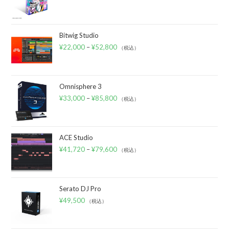
Bitwig Studio
¥
22,000
–
¥
52,800
（税込）
Omnisphere 3
¥
33,000
–
¥
85,800
（税込）
ACE Studio
¥
41,720
–
¥
79,600
（税込）
Serato DJ Pro
¥
49,500
（税込）