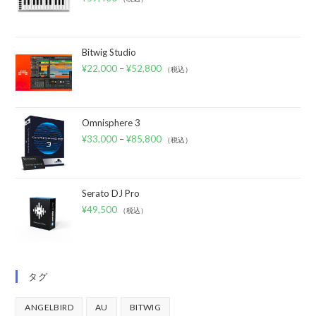
Bitwig Studio
¥
22,000
–
¥
52,800
（税込）
Omnisphere 3
¥
33,000
–
¥
85,800
（税込）
Serato DJ Pro
¥
49,500
（税込）
タグ
ANGELBIRD
AU
BITWIG