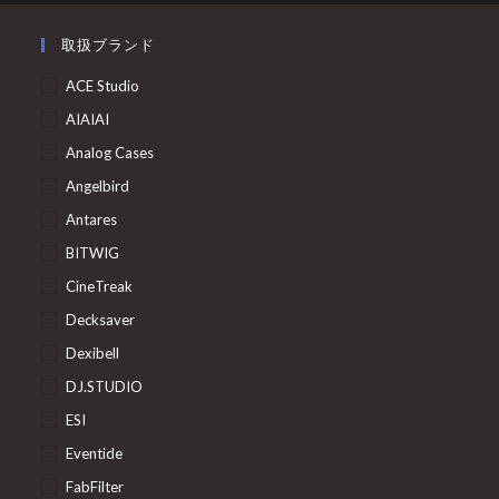
取扱ブランド
ACE Studio
AIAIAI
Analog Cases
Angelbird
Antares
BITWIG
CineTreak
Decksaver
Dexibell
DJ.STUDIO
ESI
Eventide
FabFilter