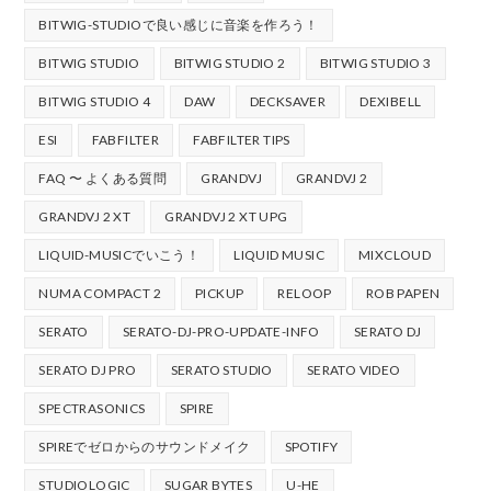
BITWIG-STUDIOで良い感じに音楽を作ろう！
BITWIG STUDIO
BITWIG STUDIO 2
BITWIG STUDIO 3
BITWIG STUDIO 4
DAW
DECKSAVER
DEXIBELL
ESI
FABFILTER
FABFILTER TIPS
FAQ 〜 よくある質問
GRANDVJ
GRANDVJ 2
GRANDVJ 2 XT
GRANDVJ 2 XT UPG
LIQUID-MUSICでいこう！
LIQUID MUSIC
MIXCLOUD
NUMA COMPACT 2
PICKUP
RELOOP
ROB PAPEN
SERATO
SERATO-DJ-PRO-UPDATE-INFO
SERATO DJ
SERATO DJ PRO
SERATO STUDIO
SERATO VIDEO
SPECTRASONICS
SPIRE
SPIREでゼロからのサウンドメイク
SPOTIFY
STUDIOLOGIC
SUGAR BYTES
U-HE