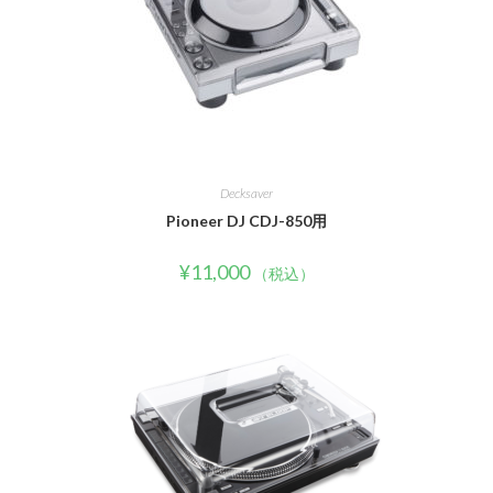
Decksaver
Pioneer DJ CDJ-850用
¥
11,000
（税込）