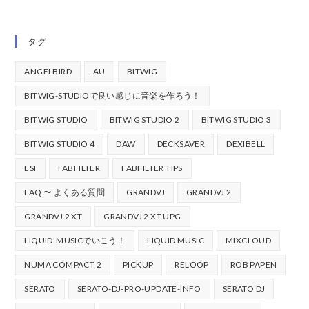
タグ
ANGELBIRD
AU
BITWIG
BITWIG-STUDIOで良い感じに音楽を作ろう！
BITWIG STUDIO
BITWIG STUDIO 2
BITWIG STUDIO 3
BITWIG STUDIO 4
DAW
DECKSAVER
DEXIBELL
ESI
FABFILTER
FABFILTER TIPS
FAQ 〜 よくある質問
GRANDVJ
GRANDVJ 2
GRANDVJ 2 XT
GRANDVJ 2 XT UPG
LIQUID-MUSICでいこう！
LIQUID MUSIC
MIXCLOUD
NUMA COMPACT 2
PICKUP
RELOOP
ROB PAPEN
SERATO
SERATO-DJ-PRO-UPDATE-INFO
SERATO DJ