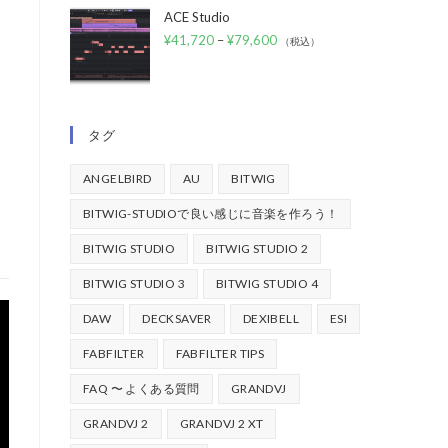
ACE Studio
¥
41,720
–
¥
79,600
（税込）
タグ
ANGELBIRD
AU
BITWIG
BITWIG-STUDIOで良い感じに音楽を作ろう！
BITWIG STUDIO
BITWIG STUDIO 2
BITWIG STUDIO 3
BITWIG STUDIO 4
DAW
DECKSAVER
DEXIBELL
ESI
FABFILTER
FABFILTER TIPS
FAQ 〜 よくある質問
GRANDVJ
GRANDVJ 2
GRANDVJ 2 XT