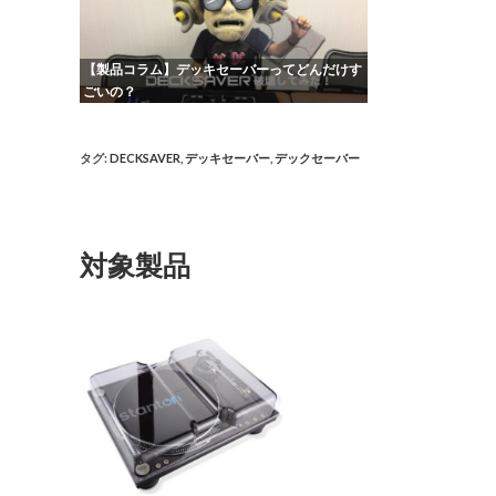
【製品コラム】デッキセーバーってどんだけす
ごいの？
タグ
:
DECKSAVER
,
デッキセーバー
,
デックセーバー
対象製品