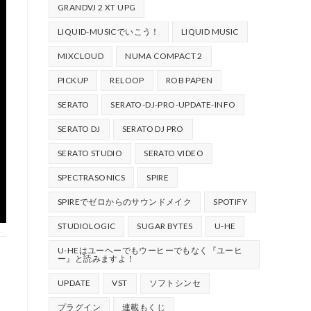
GRANDVJ 2 XT UPG
LIQUID-MUSICでいこう！
LIQUID MUSIC
MIXCLOUD
NUMA COMPACT 2
PICKUP
RELOOP
ROB PAPEN
SERATO
SERATO-DJ-PRO-UPDATE-INFO
SERATO DJ
SERATO DJ PRO
SERATO STUDIO
SERATO VIDEO
SPECTRASONICS
SPIRE
SPIREでゼロからのサウンドメイク
SPOTIFY
STUDIOLOGIC
SUGAR BYTES
U-HE
U-HEはユーヘーでもウーヒーでもなく『ユーヒ
ー』と読みますよ！
UPDATE
VST
ソフトシンセ
プラグイン
連載もくじ