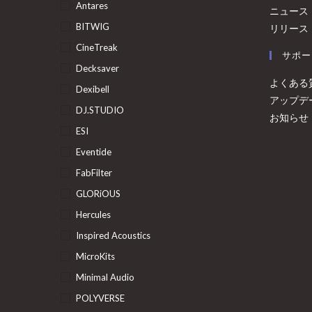
Antares
ニュース
BITWIG
リリース
CineTreak
サポー
Decksaver
よくある
Dexibell
アップデ
DJ.STUDIO
お知らせ
ESI
Eventide
FabFilter
GLORiOUS
Hercules
Inspired Acoustics
MicroKits
Minimal Audio
POLYVERSE