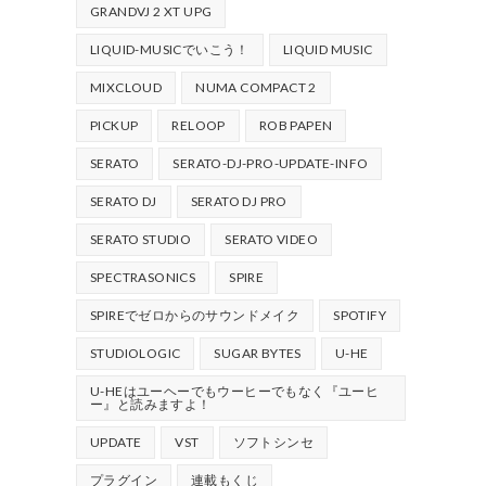
GRANDVJ 2 XT UPG
LIQUID-MUSICでいこう！
LIQUID MUSIC
MIXCLOUD
NUMA COMPACT 2
PICKUP
RELOOP
ROB PAPEN
SERATO
SERATO-DJ-PRO-UPDATE-INFO
SERATO DJ
SERATO DJ PRO
SERATO STUDIO
SERATO VIDEO
SPECTRASONICS
SPIRE
SPIREでゼロからのサウンドメイク
SPOTIFY
STUDIOLOGIC
SUGAR BYTES
U-HE
U-HEはユーヘーでもウーヒーでもなく『ユーヒ
ー』と読みますよ！
UPDATE
VST
ソフトシンセ
プラグイン
連載もくじ