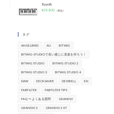
Xsynth
¥
59,400
（税込）
タグ
ANGELBIRD
AU
BITWIG
BITWIG-STUDIOで良い感じに音楽を作ろう！
BITWIG STUDIO
BITWIG STUDIO 2
BITWIG STUDIO 3
BITWIG STUDIO 4
DAW
DECKSAVER
DEXIBELL
ESI
FABFILTER
FABFILTER TIPS
FAQ 〜 よくある質問
GRANDVJ
GRANDVJ 2
GRANDVJ 2 XT