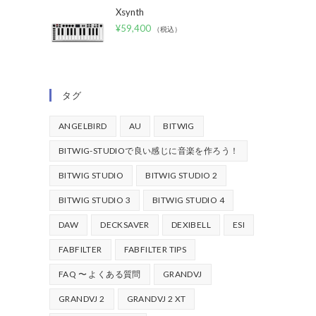
Xsynth
¥
59,400
（税込）
タグ
ANGELBIRD
AU
BITWIG
BITWIG-STUDIOで良い感じに音楽を作ろう！
BITWIG STUDIO
BITWIG STUDIO 2
BITWIG STUDIO 3
BITWIG STUDIO 4
DAW
DECKSAVER
DEXIBELL
ESI
FABFILTER
FABFILTER TIPS
FAQ 〜 よくある質問
GRANDVJ
GRANDVJ 2
GRANDVJ 2 XT