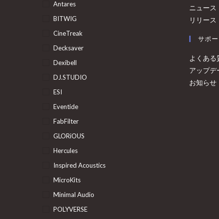
Antares
ニュース
BITWIG
リリース
CineTreak
サポー
Decksaver
よくある
Dexibell
アップデ
DJ.STUDIO
お知らせ
ESI
Eventide
FabFilter
GLORiOUS
Hercules
Inspired Acoustics
MicroKits
Minimal Audio
POLYVERSE