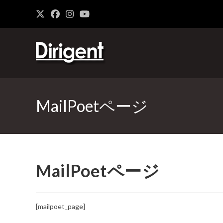
MailPoetページ
MailPoetページ
[mailpoet_page]