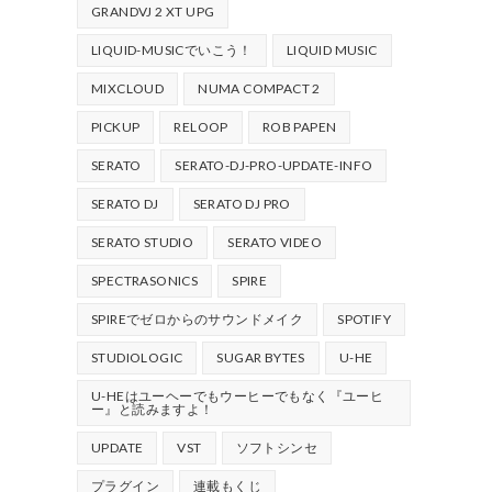
GRANDVJ 2 XT UPG
LIQUID-MUSICでいこう！
LIQUID MUSIC
MIXCLOUD
NUMA COMPACT 2
PICKUP
RELOOP
ROB PAPEN
SERATO
SERATO-DJ-PRO-UPDATE-INFO
SERATO DJ
SERATO DJ PRO
SERATO STUDIO
SERATO VIDEO
SPECTRASONICS
SPIRE
SPIREでゼロからのサウンドメイク
SPOTIFY
STUDIOLOGIC
SUGAR BYTES
U-HE
U-HEはユーヘーでもウーヒーでもなく『ユーヒ
ー』と読みますよ！
UPDATE
VST
ソフトシンセ
プラグイン
連載もくじ