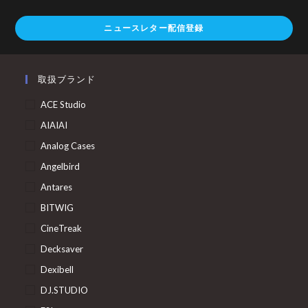
ニュースレター配信登録
取扱ブランド
ACE Studio
AIAIAI
Analog Cases
Angelbird
Antares
BITWIG
CineTreak
Decksaver
Dexibell
DJ.STUDIO