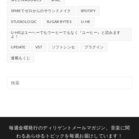
SPIREでゼロからのサウンドメイク
SPOTIFY
STUDIOLOGIC
SUGAR BYTES
U-HE
U-HEはユーヘーでもウーヒーでもなく『ユーヒー』と読みます
よ！
UPDATE
VST
ソフトシンセ
プラグイン
連載もくじ
毎週金曜発行のディリゲントメールマガジン。音楽に関
わるあらゆるトピックを毎週お届けしています！