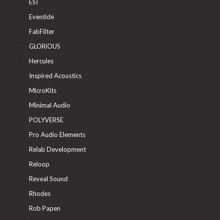
ESI
Eventide
FabFilter
GLORiOUS
Hercules
Inspired Acoustics
MicroKits
Minimal Audio
POLYVERSE
Pro Audio Elements
Relab Development
Reloop
Reveal Sound
Rhodes
Rob Papen