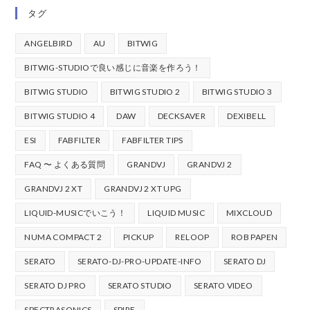
タグ
ANGELBIRD
AU
BITWIG
BITWIG-STUDIOで良い感じに音楽を作ろう！
BITWIG STUDIO
BITWIG STUDIO 2
BITWIG STUDIO 3
BITWIG STUDIO 4
DAW
DECKSAVER
DEXIBELL
ESI
FABFILTER
FABFILTER TIPS
FAQ 〜 よくある質問
GRANDVJ
GRANDVJ 2
GRANDVJ 2 XT
GRANDVJ 2 XT UPG
LIQUID-MUSICでいこう！
LIQUID MUSIC
MIXCLOUD
NUMA COMPACT 2
PICKUP
RELOOP
ROB PAPEN
SERATO
SERATO-DJ-PRO-UPDATE-INFO
SERATO DJ
SERATO DJ PRO
SERATO STUDIO
SERATO VIDEO
SPECTRASONICS
SPIRE