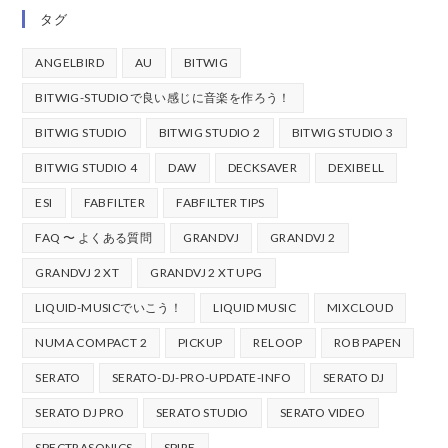
タグ
ANGELBIRD
AU
BITWIG
BITWIG-STUDIOで良い感じに音楽を作ろう！
BITWIG STUDIO
BITWIG STUDIO 2
BITWIG STUDIO 3
BITWIG STUDIO 4
DAW
DECKSAVER
DEXIBELL
ESI
FABFILTER
FABFILTER TIPS
FAQ 〜 よくある質問
GRANDVJ
GRANDVJ 2
GRANDVJ 2 XT
GRANDVJ 2 XT UPG
LIQUID-MUSICでいこう！
LIQUID MUSIC
MIXCLOUD
NUMA COMPACT 2
PICKUP
RELOOP
ROB PAPEN
SERATO
SERATO-DJ-PRO-UPDATE-INFO
SERATO DJ
SERATO DJ PRO
SERATO STUDIO
SERATO VIDEO
SPECTRASONICS
SPIRE