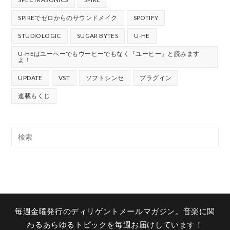
SPIREでゼロからのサウンドメイク
SPOTIFY
STUDIOLOGIC
SUGAR BYTES
U-HE
U-HEはユーヘーでもウーヒーでもなく『ユーヒー』と読みます
よ！
UPDATE
VST
ソフトシンセ
プラグイン
連載もくじ
毎週金曜発行のディリゲントメールマガジン。音楽に関
わるあらゆるトピックを毎週お届けしています！