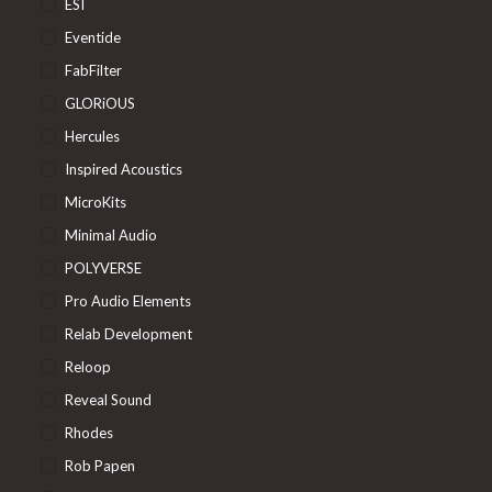
ESI
Eventide
FabFilter
GLORiOUS
Hercules
Inspired Acoustics
MicroKits
Minimal Audio
POLYVERSE
Pro Audio Elements
Relab Development
Reloop
Reveal Sound
Rhodes
Rob Papen