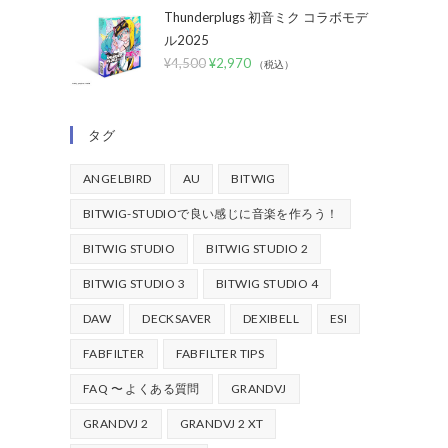
Thunderplugs 初音ミク コラボモデ
ル2025
¥
4,500
¥
2,970
（税込）
タグ
ANGELBIRD
AU
BITWIG
BITWIG-STUDIOで良い感じに音楽を作ろう！
BITWIG STUDIO
BITWIG STUDIO 2
BITWIG STUDIO 3
BITWIG STUDIO 4
DAW
DECKSAVER
DEXIBELL
ESI
FABFILTER
FABFILTER TIPS
FAQ 〜 よくある質問
GRANDVJ
GRANDVJ 2
GRANDVJ 2 XT