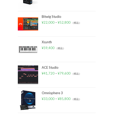
Bitwig Studio
¥
22,000
–
¥
52,800
（税込）
Xsynth
¥
59,400
（税込）
ACE Studio
¥
41,720
–
¥
79,600
（税込）
Omnisphere 3
¥
33,000
–
¥
85,800
（税込）