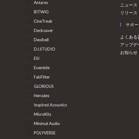
Antares
ニュース
BITWIG
リリース
CineTreak
サポー
Decksaver
よくある
Dexibell
アップデ
DJ.STUDIO
お知らせ
ESI
Eventide
FabFilter
GLORiOUS
Hercules
Inspired Acoustics
MicroKits
Minimal Audio
POLYVERSE