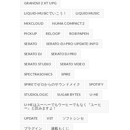
GRANDVJ 2 XT UPG
LIQUID-MUSICでいこう！
LIQUID MUSIC
MIXCLOUD
NUMA COMPACT 2
PICKUP
RELOOP
ROB PAPEN
SERATO
SERATO-DJ-PRO-UPDATE-INFO
SERATO DJ
SERATO DJ PRO
SERATO STUDIO
SERATO VIDEO
SPECTRASONICS
SPIRE
SPIREでゼロからのサウンドメイク
SPOTIFY
STUDIOLOGIC
SUGAR BYTES
U-HE
U-HEはユーヘーでもウーヒーでもなく『ユーヒ
ー』と読みますよ！
UPDATE
VST
ソフトシンセ
プラグイン
連載もくじ