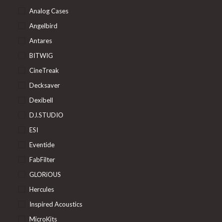
Analog Cases
Angelbird
Antares
BITWIG
CineTreak
Decksaver
Dexibell
DJ.STUDIO
ESI
Eventide
FabFilter
GLORiOUS
Hercules
Inspired Acoustics
MicroKits