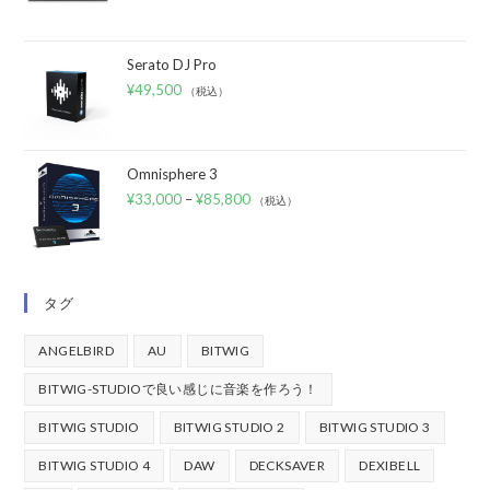
Serato DJ Pro
¥
49,500
（税込）
Omnisphere 3
¥
33,000
–
¥
85,800
（税込）
タグ
ANGELBIRD
AU
BITWIG
BITWIG-STUDIOで良い感じに音楽を作ろう！
BITWIG STUDIO
BITWIG STUDIO 2
BITWIG STUDIO 3
BITWIG STUDIO 4
DAW
DECKSAVER
DEXIBELL