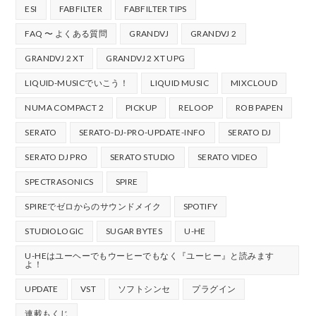
ESI
FABFILTER
FABFILTER TIPS
FAQ 〜 よくある質問
GRANDVJ
GRANDVJ 2
GRANDVJ 2 XT
GRANDVJ 2 XT UPG
LIQUID-MUSICでいこう！
LIQUID MUSIC
MIXCLOUD
NUMA COMPACT 2
PICKUP
RELOOP
ROB PAPEN
SERATO
SERATO-DJ-PRO-UPDATE-INFO
SERATO DJ
SERATO DJ PRO
SERATO STUDIO
SERATO VIDEO
SPECTRASONICS
SPIRE
SPIREでゼロからのサウンドメイク
SPOTIFY
STUDIOLOGIC
SUGAR BYTES
U-HE
U-HEはユーヘーでもウーヒーでもなく『ユーヒー』と読みます
よ！
UPDATE
VST
ソフトシンセ
プラグイン
連載もくじ