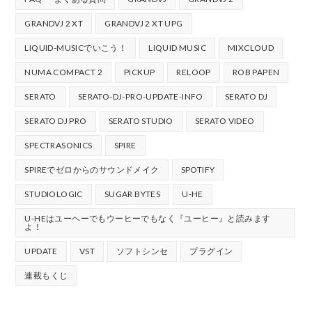
GRANDVJ 2 XT
GRANDVJ 2 XT UPG
LIQUID-MUSICでいこう！
LIQUID MUSIC
MIXCLOUD
NUMA COMPACT 2
PICKUP
RELOOP
ROB PAPEN
SERATO
SERATO-DJ-PRO-UPDATE-INFO
SERATO DJ
SERATO DJ PRO
SERATO STUDIO
SERATO VIDEO
SPECTRASONICS
SPIRE
SPIREでゼロからのサウンドメイク
SPOTIFY
STUDIOLOGIC
SUGAR BYTES
U-HE
U-HEはユーヘーでもウーヒーでもなく『ユーヒー』と読みます
よ！
UPDATE
VST
ソフトシンセ
プラグイン
連載もくじ