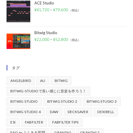
ACE Studio
¥
41,720
–
¥
79,600
（税込）
Bitwig Studio
¥
22,000
–
¥
52,800
（税込）
タグ
ANGELBIRD
AU
BITWIG
BITWIG-STUDIOで良い感じに音楽を作ろう！
BITWIG STUDIO
BITWIG STUDIO 2
BITWIG STUDIO 3
BITWIG STUDIO 4
DAW
DECKSAVER
DEXIBELL
ESI
FABFILTER
FABFILTER TIPS
FAQ 〜 よくある質問
GRANDVJ
GRANDVJ 2