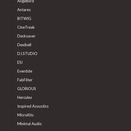
Angelbird
Antares
BITWIG
CineTreak
Decksaver
Dexibell
DJ.STUDIO
ESI
Eventide
FabFilter
GLORiOUS
Hercules
Inspired Acoustics
MicroKits
Minimal Audio