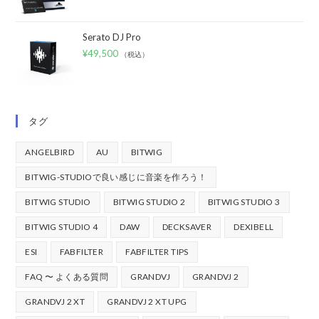
Serato DJ Pro
¥
49,500
（税込）
タグ
ANGELBIRD
AU
BITWIG
BITWIG-STUDIOで良い感じに音楽を作ろう！
BITWIG STUDIO
BITWIG STUDIO 2
BITWIG STUDIO 3
BITWIG STUDIO 4
DAW
DECKSAVER
DEXIBELL
ESI
FABFILTER
FABFILTER TIPS
FAQ 〜 よくある質問
GRANDVJ
GRANDVJ 2
GRANDVJ 2 XT
GRANDVJ 2 XT UPG