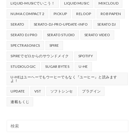
LIQUID-MUSICでいこう！
LIQUID MUSIC
MIXCLOUD
NUMA COMPACT 2
PICKUP
RELOOP
ROB PAPEN
SERATO
SERATO-DJ-PRO-UPDATE-INFO
SERATO DJ
SERATO DJ PRO
SERATO STUDIO
SERATO VIDEO
SPECTRASONICS
SPIRE
SPIREでゼロからのサウンドメイク
SPOTIFY
STUDIOLOGIC
SUGAR BYTES
U-HE
U-HEはユーヘーでもウーヒーでもなく『ユーヒー』と読みます
よ！
UPDATE
VST
ソフトシンセ
プラグイン
連載もくじ