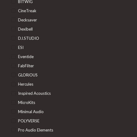
BITWIG
CineTreak
Decksaver
Dexibell
DJ.STUDIO
ESI
Eventide
FabFilter
GLORiOUS
Hercules
Inspired Acoustics
MicroKits
Minimal Audio
POLYVERSE
Pro Audio Elements