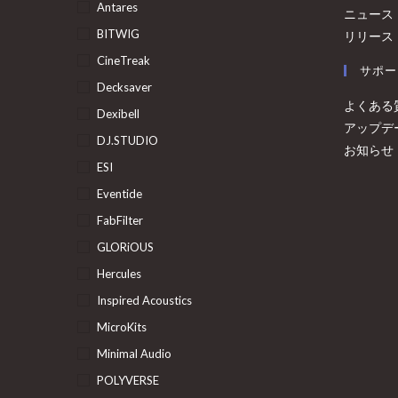
Antares
ニュース
BITWIG
リリース
CineTreak
サポー
Decksaver
よくある
Dexibell
アップデ
DJ.STUDIO
お知らせ
ESI
Eventide
FabFilter
GLORiOUS
Hercules
Inspired Acoustics
MicroKits
Minimal Audio
POLYVERSE