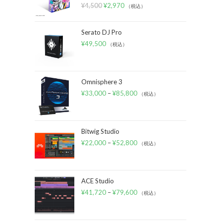
¥
4,500
¥
2,970
（税込）
Serato DJ Pro
¥
49,500
（税込）
Omnisphere 3
¥
33,000
–
¥
85,800
（税込）
Bitwig Studio
¥
22,000
–
¥
52,800
（税込）
ACE Studio
¥
41,720
–
¥
79,600
（税込）