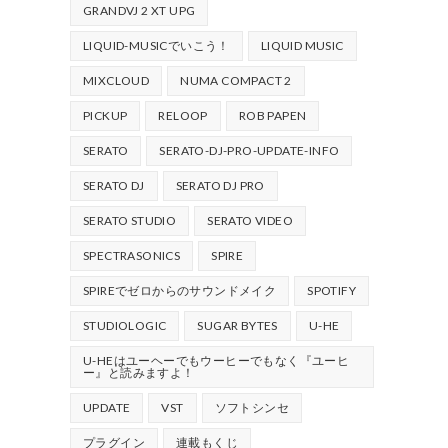
GRANDVJ 2 XT UPG
LIQUID-MUSICでいこう！
LIQUID MUSIC
MIXCLOUD
NUMA COMPACT 2
PICKUP
RELOOP
ROB PAPEN
SERATO
SERATO-DJ-PRO-UPDATE-INFO
SERATO DJ
SERATO DJ PRO
SERATO STUDIO
SERATO VIDEO
SPECTRASONICS
SPIRE
SPIREでゼロからのサウンドメイク
SPOTIFY
STUDIOLOGIC
SUGAR BYTES
U-HE
U-HEはユーヘーでもウーヒーでもなく『ユーヒ
ー』と読みますよ！
UPDATE
VST
ソフトシンセ
プラグイン
連載もくじ