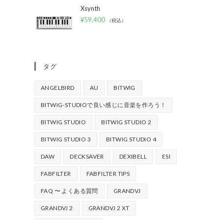
Xsynth
¥
59,400
（税込）
タグ
ANGELBIRD
AU
BITWIG
BITWIG-STUDIOで良い感じに音楽を作ろう！
BITWIG STUDIO
BITWIG STUDIO 2
BITWIG STUDIO 3
BITWIG STUDIO 4
DAW
DECKSAVER
DEXIBELL
ESI
FABFILTER
FABFILTER TIPS
FAQ 〜 よくある質問
GRANDVJ
GRANDVJ 2
GRANDVJ 2 XT