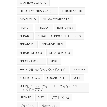
GRANDVJ 2 XT UPG
LIQUID-MUSICでいこう！
LIQUID MUSIC
MIXCLOUD
NUMA COMPACT 2
PICKUP
RELOOP
ROB PAPEN
SERATO
SERATO-DJ-PRO-UPDATE-INFO
SERATO DJ
SERATO DJ PRO
SERATO STUDIO
SERATO VIDEO
SPECTRASONICS
SPIRE
SPIREでゼロからのサウンドメイク
SPOTIFY
STUDIOLOGIC
SUGAR BYTES
U-HE
U-HEはユーヘーでもウーヒーでもなく『ユーヒ
ー』と読みますよ！
UPDATE
VST
ソフトシンセ
プラグイン
連載もくじ