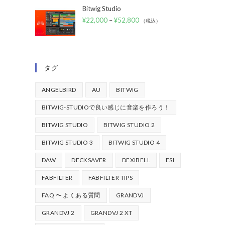
Bitwig Studio
¥
22,000
–
¥
52,800
（税込）
タグ
ANGELBIRD
AU
BITWIG
BITWIG-STUDIOで良い感じに音楽を作ろう！
BITWIG STUDIO
BITWIG STUDIO 2
BITWIG STUDIO 3
BITWIG STUDIO 4
DAW
DECKSAVER
DEXIBELL
ESI
FABFILTER
FABFILTER TIPS
FAQ 〜 よくある質問
GRANDVJ
GRANDVJ 2
GRANDVJ 2 XT