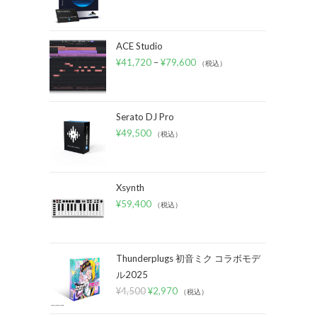
ACE Studio
¥
41,720
–
¥
79,600
（税込）
Serato DJ Pro
¥
49,500
（税込）
Xsynth
¥
59,400
（税込）
Thunderplugs 初音ミク コラボモデ
ル2025
¥
4,500
¥
2,970
（税込）