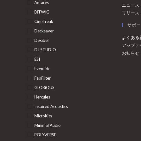
Antares
ニュース
BITWIG
リリース
CineTreak
サポー
Decksaver
よくある
Dexibell
アップデ
DJ.STUDIO
お知らせ
ESI
Eventide
FabFilter
GLORiOUS
Hercules
Inspired Acoustics
MicroKits
Minimal Audio
POLYVERSE