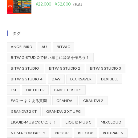
¥
22,000
–
¥
52,800
（税込）
タグ
ANGELBIRD
AU
BITWIG
BITWIG-STUDIOで良い感じに音楽を作ろう！
BITWIG STUDIO
BITWIG STUDIO 2
BITWIG STUDIO 3
BITWIG STUDIO 4
DAW
DECKSAVER
DEXIBELL
ESI
FABFILTER
FABFILTER TIPS
FAQ 〜 よくある質問
GRANDVJ
GRANDVJ 2
GRANDVJ 2 XT
GRANDVJ 2 XT UPG
LIQUID-MUSICでいこう！
LIQUID MUSIC
MIXCLOUD
NUMA COMPACT 2
PICKUP
RELOOP
ROB PAPEN