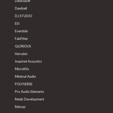
Decksaver
Dexibell
DJ.STUDIO
ESI
Eventide
FabFilter
GLORiOUS
Hercules
Inspired Acoustics
MicroKits
Minimal Audio
POLYVERSE
Pro Audio Elements
Relab Development
Reloop