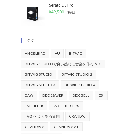
Serato DJ Pro
¥
49,500
（税込）
タグ
ANGELBIRD
AU
BITWIG
BITWIG-STUDIOで良い感じに音楽を作ろう！
BITWIG STUDIO
BITWIG STUDIO 2
BITWIG STUDIO 3
BITWIG STUDIO 4
DAW
DECKSAVER
DEXIBELL
ESI
FABFILTER
FABFILTER TIPS
FAQ 〜 よくある質問
GRANDVJ
GRANDVJ 2
GRANDVJ 2 XT