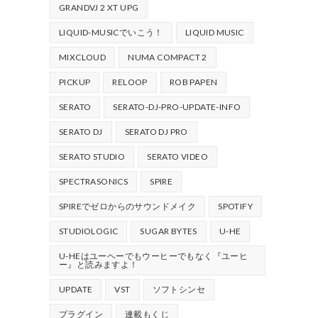
GRANDVJ 2 XT UPG
LIQUID-MUSICでいこう！
LIQUID MUSIC
MIXCLOUD
NUMA COMPACT 2
PICKUP
RELOOP
ROB PAPEN
SERATO
SERATO-DJ-PRO-UPDATE-INFO
SERATO DJ
SERATO DJ PRO
SERATO STUDIO
SERATO VIDEO
SPECTRASONICS
SPIRE
SPIREでゼロからのサウンドメイク
SPOTIFY
STUDIOLOGIC
SUGAR BYTES
U-HE
U-HEはユーヘーでもウーヒーでもなく『ユーヒ
ー』と読みますよ！
UPDATE
VST
ソフトシンセ
プラグイン
連載もくじ