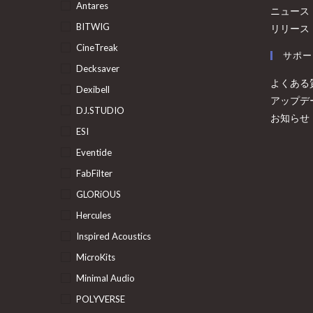
Antares
ニュース
BITWIG
リリース
CineTreak
サポー
Decksaver
よくある
Dexibell
アップデ
DJ.STUDIO
お知らせ
ESI
Eventide
FabFilter
GLORiOUS
Hercules
Inspired Acoustics
MicroKits
Minimal Audio
POLYVERSE