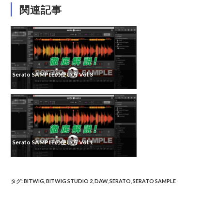
関連記事
Serato SAMPLEの使い方 Vol.3
Serato SAMPLEの使い方 Vol.1
タグ
:
BITWIG
,
BITWIG STUDIO 2
,
DAW
,
SERATO
,
SERATO SAMPLE