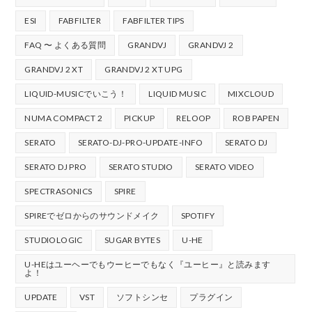
ESI
FABFILTER
FABFILTER TIPS
FAQ 〜 よくある質問
GRANDVJ
GRANDVJ 2
GRANDVJ 2 XT
GRANDVJ 2 XT UPG
LIQUID-MUSICでいこう！
LIQUID MUSIC
MIXCLOUD
NUMA COMPACT 2
PICKUP
RELOOP
ROB PAPEN
SERATO
SERATO-DJ-PRO-UPDATE-INFO
SERATO DJ
SERATO DJ PRO
SERATO STUDIO
SERATO VIDEO
SPECTRASONICS
SPIRE
SPIREでゼロからのサウンドメイク
SPOTIFY
STUDIOLOGIC
SUGAR BYTES
U-HE
U-HEはユーヘーでもウーヒーでもなく『ユーヒー』と読みます
よ！
UPDATE
VST
ソフトシンセ
プラグイン