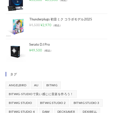
（税込）
Thunderplugs 初音ミク コラボモデル2025
¥
4,500
¥
2,970
（税込）
Serato DJ Pro
¥
49,500
（税込）
タグ
ANGELBIRD
AU
BITWIG
BITWIG-STUDIOで良い感じに音楽を作ろう！
BITWIG STUDIO
BITWIG STUDIO 2
BITWIG STUDIO 3
BITWIG STUDIO 4
DAW
DECKSAVER
DEXIBELL